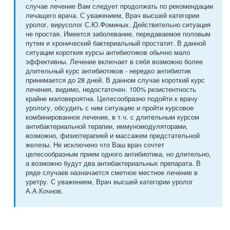
случае лечение Вам следует продолжать по рекомендации
лечащего врача. С уважением, Врач высшей категории
уролог, вирусолог С.Ю.Фоминых. Действительно ситуация
не простая. Имеется заболевание, передаваемое половым
путем и хронический бактериальный простатит. В данной
ситуации короткие курсы антибиотиков обычно мало
эффективны. Лечение включает в себя возможно более
длительный курс антибиотиков - нередко антибиотик
принимается до 28 дней. В данном случае короткий курс
лечения, видимо, недостаточен. 100% резистентность
крайне маловероятна. Целесообразно подойти к врачу
урологу, обсудить с ним ситуацию и пройти курсовое
комбинированное лечение, в т.ч. с длительным курсом
антибактериальной терапии, иммуномодуляторами,
возможно, физиотерапией и массажем предстательной
железы. Не исключено что Ваш врач сочтет
целесообразным прием одного антибиотика, но длительно,
а возможно будут два антибактериальных препарата. В
ряде случаев назначается сметное местное лечение в
уретру. С уважением, Врач высшей категории уролог
А.А.Кочнов.