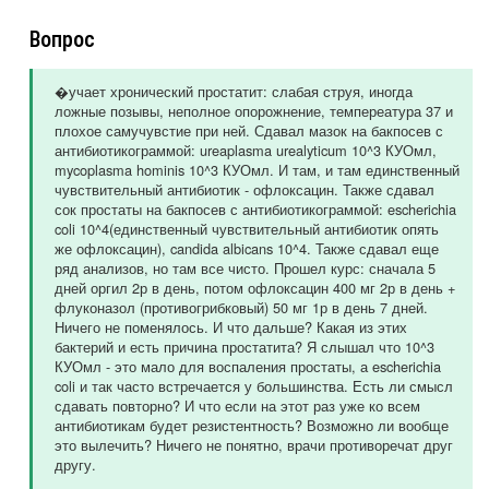
Вопрос
�учает хронический простатит: слабая струя, иногда
ложные позывы, неполное опорожнение, темпереатура 37 и
плохое самучувстие при ней. Сдавал мазок на бакпосев с
антибиотикограммой: ureaplasma urealyticum 10^3 КУОмл,
mycoplasma hominis 10^3 КУОмл. И там, и там единственный
чувствительный антибиотик - офлоксацин. Также сдавал
сок простаты на бакпосев с антибиотикограммой: escherichia
coli 10^4(единственный чувствительный антибиотик опять
же офлоксацин), candida albicans 10^4. Также сдавал еще
ряд анализов, но там все чисто. Прошел курс: сначала 5
дней оргил 2р в день, потом офлоксацин 400 мг 2р в день +
флуконазол (противогрибковый) 50 мг 1р в день 7 дней.
Ничего не поменялось. И что дальше? Какая из этих
бактерий и есть причина простатита? Я слышал что 10^3
КУОмл - это мало для воспаления простаты, а escherichia
coli и так часто встречается у большинства. Есть ли смысл
сдавать повторно? И что если на этот раз уже ко всем
антибиотикам будет резистентность? Возможно ли вообще
это вылечить? Ничего не понятно, врачи противоречат друг
другу.