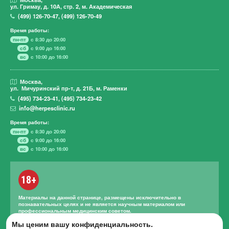
ул. Гримау,
д. 10А, стр. 2, м. Академическая
(499)
126-70-47
,
(499)
126-70-49
Время работы:
пн-пт
с 8:30 до 20:00
сб
с 9:00 до 16:00
вс
с 10:00 до 16:00
Москва,
ул. Мичуринский пр-т,
д. 21Б, м. Раменки
(495)
734-23-41
,
(495)
734-23-42
info@herpesclinic.ru
Время работы:
пн-пт
с 8:30 до 20:00
сб
с 9:00 до 16:00
вс
с 10:00 до 16:00
18+
Материалы на данной странице, размещены исключительно в
познавательных целях и не является научным материалом или
профессиональным медицинским советом.
Мы ценим вашу конфиденциальность.
Правильное лечение и назначение лекарственных средств может