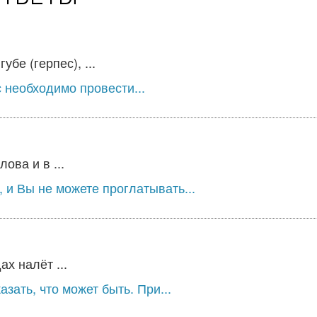
бе (герпес), ...
 необходимо провести...
ова и в ...
 и Вы не можете проглатывать...
х налёт ...
зать, что может быть. При...