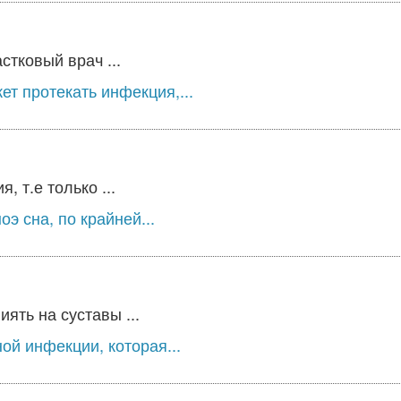
стковый врач ...
т протекать инфекция,...
 т.е только ...
э сна, по крайней...
ять на суставы ...
ой инфекции, которая...