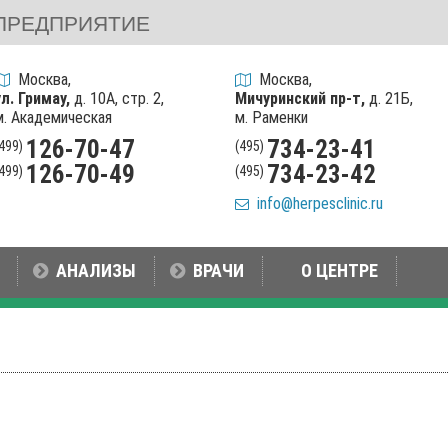
ПРЕДПРИЯТИЕ
Москва,
Москва,
ул. Гримау,
д. 10А, стр. 2,
Мичуринский пр-т,
д. 21Б,
м. Академическая
м. Раменки
126-70-47
734-23-41
(499)
(495)
126-70-49
734-23-42
(499)
(495)
info@herpesclinic.ru
АНАЛИЗЫ
ВРАЧИ
О ЦЕНТРЕ