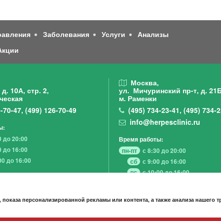
равления
Заболевания
Услуги
Анализы
Акции
,
Москва,
д. 10А, стр. 2,
ул. Мичуринский пр-т,
д. 21Б
ческая
м. Раменки
-70-47
,
(499)
126-70-49
(495)
734-23-41
,
(495)
734-2
info@herpesclinic.ru
ы:
0 до 20:00
Время работы:
0 до 16:00
пн-пт
с 8:30 до 20:00
00 до 16:00
сб
с 9:00 до 16:00
вс
с 10:00 до 16:00
 показа персонализированной рекламы или контента, а также анализа нашего 
А К Ц И И