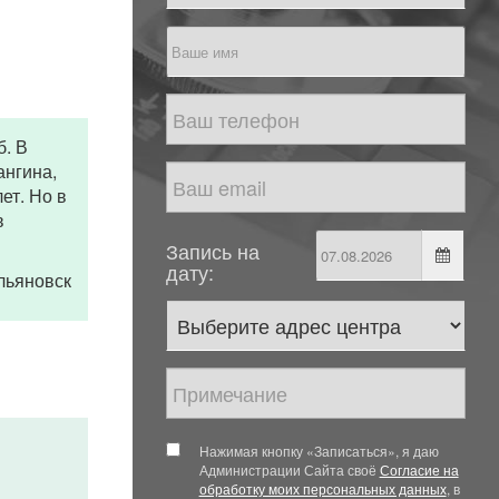
б. В
ангина,
ет. Но в
в
Запись на
дату:
Ульяновск
Нажимая кнопку «Записаться», я даю
Администрации Сайта своё
Согласие на
обработку моих персональных данных
, в