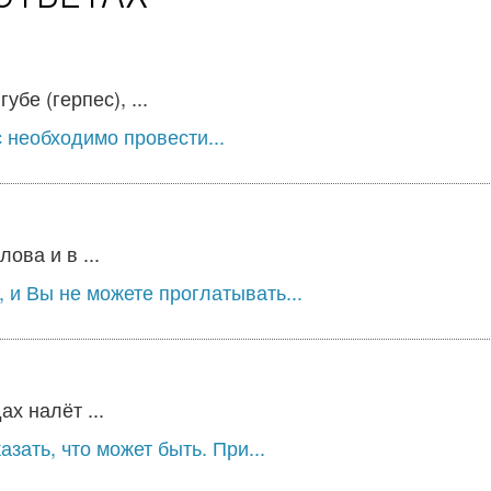
бе (герпес), ...
 необходимо провести...
ова и в ...
 и Вы не можете проглатывать...
х налёт ...
зать, что может быть. При...