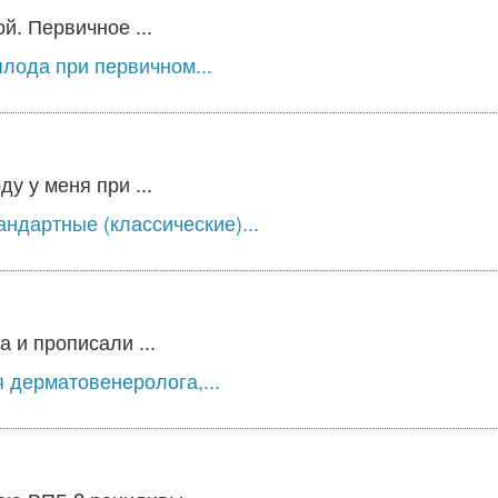
й. Первичное ...
лода при первичном...
у у меня при ...
ндартные (классические)...
 и прописали ...
 дерматовенеролога,...