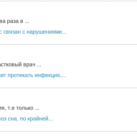
 раза в ...
 связан с нарушениями...
стковый врач ...
т протекать инфекция,...
 т.е только ...
э сна, по крайней...