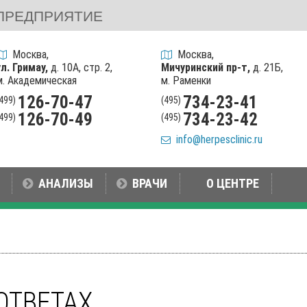
ПРЕДПРИЯТИЕ
Москва,
Москва,
ул. Гримау,
д. 10А, стр. 2,
Мичуринский пр-т,
д. 21Б,
м. Академическая
м. Раменки
126-70-47
734-23-41
(499)
(495)
126-70-49
734-23-42
(499)
(495)
info@herpesclinic.ru
АНАЛИЗЫ
ВРАЧИ
О ЦЕНТРЕ
ОТВЕТАХ