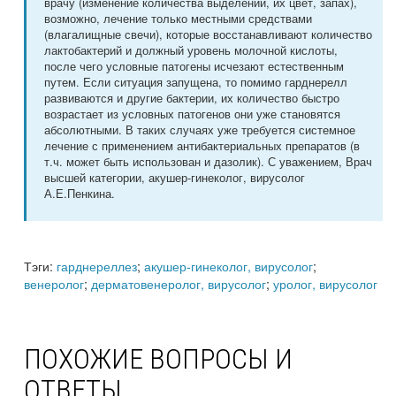
врачу (изменение количества выделений, их цвет, запах),
возможно, лечение только местными средствами
(влагалищные свечи), которые восстанавливают количество
лактобактерий и должный уровень молочной кислоты,
после чего условные патогены исчезают естественным
путем. Если ситуация запущена, то помимо гарднерелл
развиваются и другие бактерии, их количество быстро
возрастает из условных патогенов они уже становятся
абсолютными. В таких случаях уже требуется системное
лечение с применением антибактериальных препаратов (в
т.ч. может быть использован и дазолик). С уважением, Врач
высшей категории, акушер-гинеколог, вирусолог
А.Е.Пенкина.
Тэги:
гарднереллез
;
акушер-гинеколог, вирусолог
;
венеролог
;
дерматовенеролог, вирусолог
;
уролог, вирусолог
ПОХОЖИЕ ВОПРОСЫ И
ОТВЕТЫ