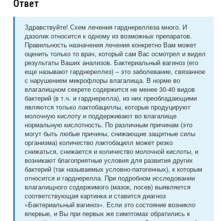
Ответ
Здравствуйте! Схем лечения гарднереллеза много. И
дазолик относится к одному из возможных препаратов.
Правильность назначения лечения конкретно Вам может
оценить только то врач, который сам Вас осмотрел и видел
результаты Ваших анализов. Бактериальный вагиноз (его
еще называют гарднереллез) – это заболевание, связанное
с нарушением микрофлоры влагалища. В норме во
влагалищном секрете содержится не менее 30-40 видов
бактерий (в т.ч. и гарднерелла), из них преобладающими
являются только лактобациллы, которые продуцируют
молочную кислоту и поддерживают во влагалище
нормальную кислотность. По различным причинам (это
могут быть любые причины, снижающие защитные силы
организма) количество лактобацилл может резко
снижаться, снижается и количество молочной кислоты, и
возникают благоприятные условия для развития других
бактерий (так называемых условно-патогенных), к которым
относится и гарднерелла. При подробном исследовании
влагалищного содержимого (мазок, посев) выявляется
соответствующая картинка и ставится диагноз
«Бактериальный вагиноз». Если это состояние возникло
впервые, и Вы при первых же симптомах обратились к