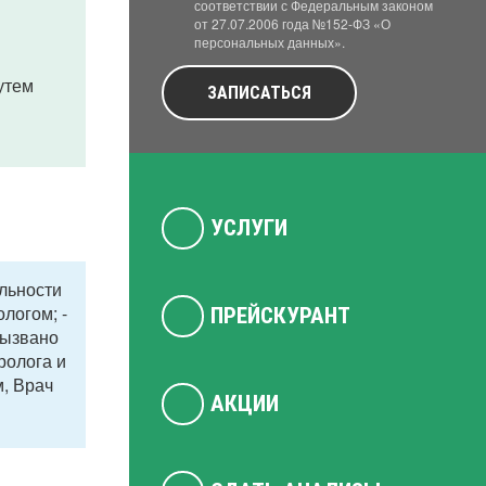
соответствии с Федеральным законом
от 27.07.2006 года №152-ФЗ «О
персональных данных».
утем
ЗАПИСАТЬСЯ
УСЛУГИ
ильности
логом; -
ПРЕЙСКУРАНТ
вызвано
ролога и
м, Врач
АКЦИИ