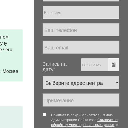
итом
кучу
е чего
ё
Запись на
дату:
 г. Москва
Нажимая кнопку «Записаться», я даю
Администрации Сайта своё
Согласие на
обработку моих персональных данных
, в