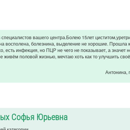
з специалистов вашего центра.Болею 15лет циститом,уретр
яна восполена, болезнина, выделение не хорошие. Прошла 
хо, есть инфекция, но ПЦР не чего не показывает, а значет н
е живём половой жизнью, мечтаю хоть как то улучшить сво
Антонина
,
ых Софья Юрьевна
ей категории