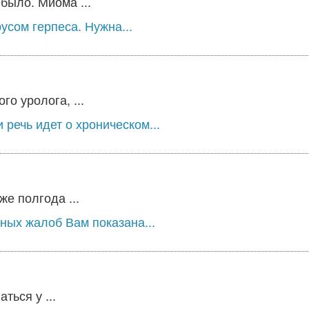
было. Миома ...
усом герпеса. Нужна...
о уролога, ...
речь идет о хроническом...
е полгода ...
ных жалоб Вам показана...
ться у ...