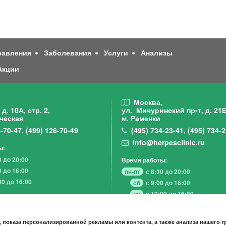
равления
Заболевания
Услуги
Анализы
Акции
,
Москва,
д. 10А, стр. 2,
ул. Мичуринский пр-т,
д. 21Б
ческая
м. Раменки
-70-47
,
(499)
126-70-49
(495)
734-23-41
,
(495)
734-2
info@herpesclinic.ru
ы:
0 до 20:00
Время работы:
0 до 16:00
пн-пт
с 8:30 до 20:00
00 до 16:00
сб
с 9:00 до 16:00
вс
с 10:00 до 16:00
 показа персонализированной рекламы или контента, а также анализа нашего 