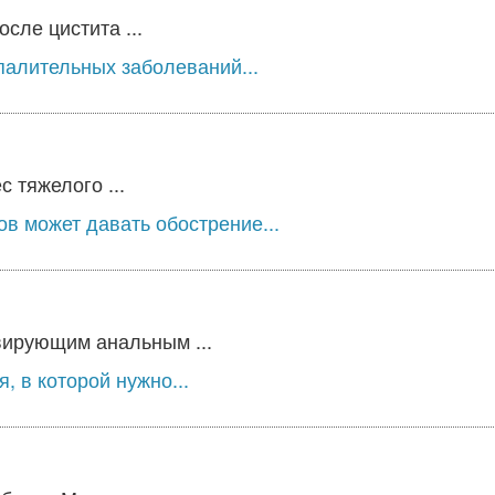
сле цистита ...
палительных заболеваний...
 тяжелого ...
в может давать обострение...
вирующим анальным ...
, в которой нужно...