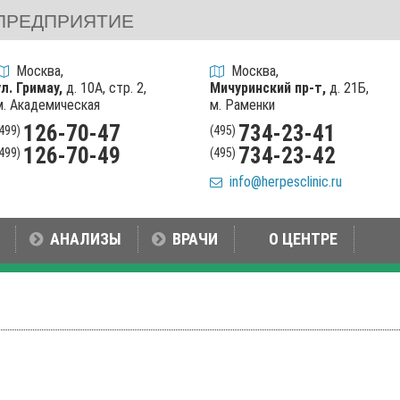
ПРЕДПРИЯТИЕ
Москва,
Москва,
ул. Гримау,
д. 10А, стр. 2,
Мичуринский пр-т,
д. 21Б,
м. Академическая
м. Раменки
126-70-47
734-23-41
(499)
(495)
126-70-49
734-23-42
(499)
(495)
info@herpesclinic.ru
АНАЛИЗЫ
ВРАЧИ
О ЦЕНТРЕ