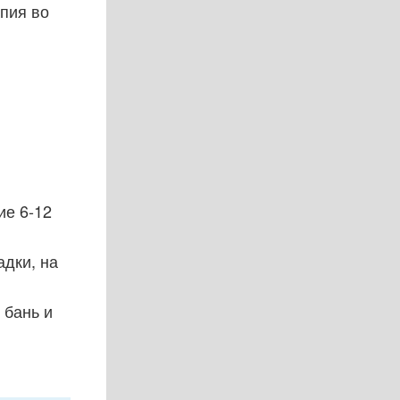
апия во
ие 6-12
адки, на
 бань и