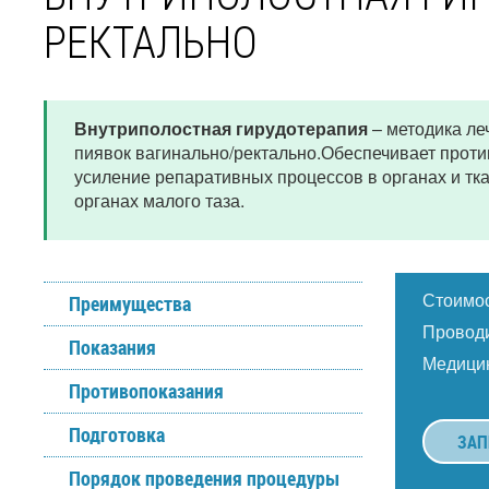
РЕКТАЛЬНО
Внутриполостная гирудотерапия
– методика ле
пиявок вагинально/ректально.Обеспечивает прот
усиление репаративных процессов в органах и тк
органах малого таза.
Стоимос
Преимущества
Проводи
Показания
Медицин
Противопоказания
Подготовка
ЗАП
Порядок проведения процедуры