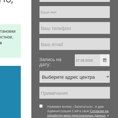
становки
естное,
в
Запись на
дату:
Нажимая кнопку «Записаться», я даю
Администрации Сайта своё
Согласие на
обработку моих персональных данных
, в