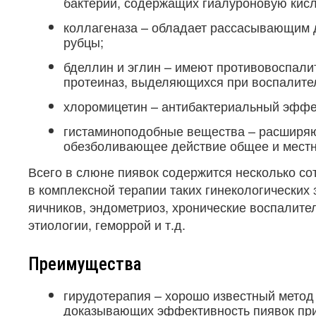
бактерий, содержащих гиалуроновую кисл
коллагеназа – обладает рассасывающим д
рубцы;
бделлин и эглин – имеют противовоспали
протеиназ, выделяющихся при воспалите
хлоромицетин – антибактериальный эффе
гистаминоподобные вещества – расширяю
обезболивающее действие общее и местн
Всего в слюне пиявок содержится несколько со
в комплексной терапии таких гинекологических
яичников, эндометриоз, хронические воспалите
этиологии, геморрой и т.д.
Преимущества
гирудотерапия – хорошо известный метод
доказывающих эффективность пиявок при