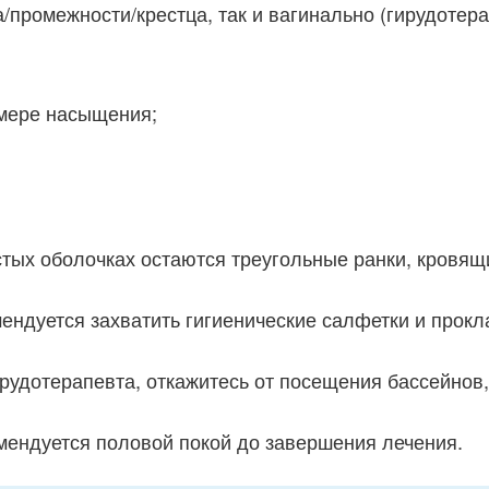
а/промежности/крестца, так и вагинально (гирудотер
 мере насыщения;
стых оболочках остаются треугольные ранки, кровящ
ендуется захватить гигиенические салфетки и прокл
рудотерапевта, откажитесь от посещения бассейнов,
мендуется половой покой до завершения лечения.