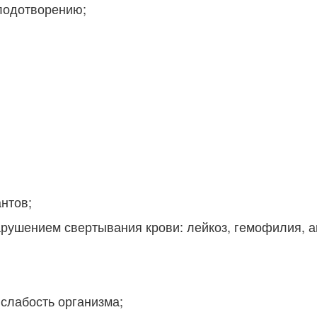
плодотворению;
нтов;
арушением свертывания крови: лейкоз, гемофилия, а
слабость организма;