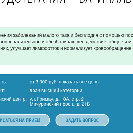
чения заболеваний малого таза и бесплодия с помощью по
ивовоспалительное и обезболивающее действие, общее и м
анях, улучшает лимфоотток и нормализует кровообращение 
ть:
от 3 000 руб.
показать все цены
т:
врач высшей категории
ский центр:
ул. Гримау, д. 10А, стр. 2
Мичуринский просп., д. 21Б
ИСАТЬСЯ НА ПРИЕМ
ЗАДАТЬ ВОПРОС