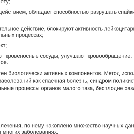
оту;
ействием, обладает способностью разрушать спайк
тельное действие, блокируют активность лейкоцита
льных процессах;
кт;
т кровеносные сосуды, улучшают кровообращение,
ое.
тен биологически активных компонентов. Метод испо
 заболеваний как спаечная болезнь, синдром полики
льные процессы органов малого таза, бесплодие ра
 лечения, по нему накоплено множество научных дан
 многих заболеваниях;