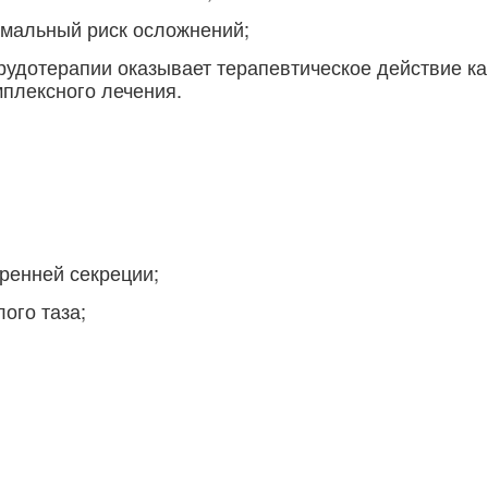
имальный риск осложнений;
удотерапии оказывает терапевтическое действие ка
мплексного лечения.
ренней секреции;
ого таза;