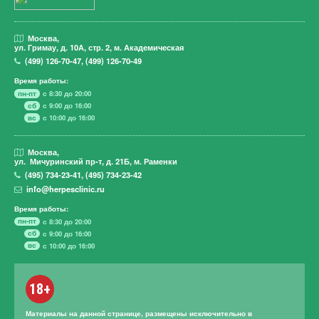
Москва,
ул. Гримау,
д. 10А, стр. 2, м. Академическая
(499)
126-70-47
,
(499)
126-70-49
Время работы:
пн-пт
с 8:30 до 20:00
сб
с 9:00 до 16:00
вс
с 10:00 до 16:00
Москва,
ул. Мичуринский пр-т,
д. 21Б, м. Раменки
(495)
734-23-41
,
(495)
734-23-42
info@herpesclinic.ru
Время работы:
пн-пт
с 8:30 до 20:00
сб
с 9:00 до 16:00
вс
с 10:00 до 16:00
18+
Материалы на данной странице, размещены исключительно в