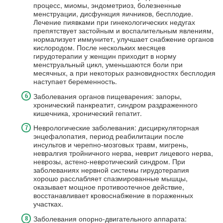
процесс, миомы, эндометриоз, болезненные
менструации, дисфункция яичников, бесплодие.
Лечение пиявками при гинекологических недугах
препятствует застойным и воспалительным явлениям,
нормализует иммунитет, улучшает снабжение органов
кислородом. После нескольких месяцев
гирудотерапии у женщин приходит в норму
менструальный цикл, уменьшаются боли при
месячных, а при некоторых разновидностях бесплодия
наступает беременность.
Заболевания органов пищеварения: запоры,
хронический панкреатит, синдром раздраженного
кишечника, хронический гепатит.
Неврологические заболевания: дисциркуляторная
энцефалопатия, период реабилитации после
инсультов и черепно-мозговых травм, мигрень,
невралгия тройничного нерва, неврит лицевого нерва,
неврозы, астено-невротический синдром. При
заболеваниях нервной системы гирудотерапия
хорошо расслабляет спазмированные мышцы,
оказывает мощное противоотечное действие,
восстанавливает кровоснабжение в пораженных
участках.
Заболевания опорно-двигательного аппарата: