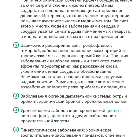
за счет секрета слюнных желез пиявок. В нем
содержатся вещества, понижающие артериальное
давление. Интересно, что проведение гирудотерапии
повышает чувствительность к медикаментам. За счет
этого у многих людей с заболеваниями сердца и
сосудов удается снизить дозы применяемых лекарств,
а иногда и полностью отказаться от их применения.
Варикозное расширение вен, тромбофлебит,
геморрой, заболевания периферических артерий и
трофические язвы, трещины прямой кишки. При этих
заболеваниях наиболее важными являются такие
эффекты гирудотерапии, как разжижение крови,
укрепление стенки сосудов и обезболивание.
Возможно сочетание лечения пиявками с другими
видами лечения. Замечено, что такое комплексное
воздействие позволяет реже прибегать к операциям.
Заболевания органов дыхательной системы: острый
бронхит, хронический бронхит, бронхиальная астма.
Урологические заболевания: хронический
цистит
,
пиелонефрит,
простатит
и другие заболевания
предстательной железы.
Гинекологические заболевания: хронические
воспалительные заболевания придатков, спаечный