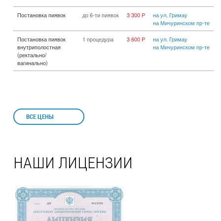
Постановка пиявок
до 6-ти пиявок
3 300 Р
на ул. Гримау
на Мичуринском пр-те
Постановка пиявок
1 процедура
3 600 Р
на ул. Гримау
внутриполостная
на Мичуринском пр-те
(ректально/
вагинально)
ВСЕ ЦЕНЫ
НАШИ ЛИЦЕНЗИИ