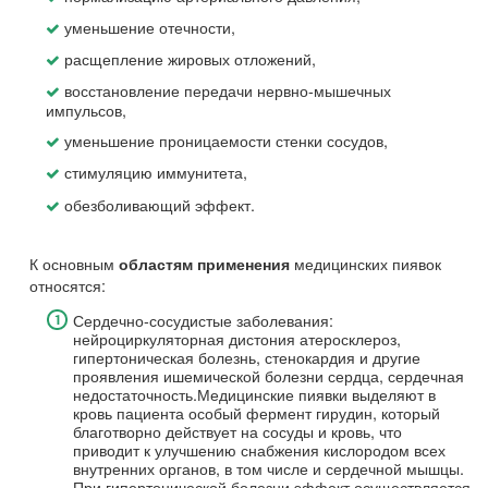
уменьшение отечности,
расщепление жировых отложений,
восстановление передачи нервно-мышечных
импульсов,
уменьшение проницаемости стенки сосудов,
стимуляцию иммунитета,
обезболивающий эффект.
К основным
медицинских пиявок
областям применения
относятся:
Сердечно-сосудистые заболевания:
нейроциркуляторная дистония атеросклероз,
гипертоническая болезнь, стенокардия и другие
проявления ишемической болезни сердца, сердечная
недостаточность.Медицинские пиявки выделяют в
кровь пациента особый фермент гирудин, который
благотворно действует на сосуды и кровь, что
приводит к улучшению снабжения кислородом всех
внутренних органов, в том числе и сердечной мышцы.
При гипертонической болезни эффект осуществляется