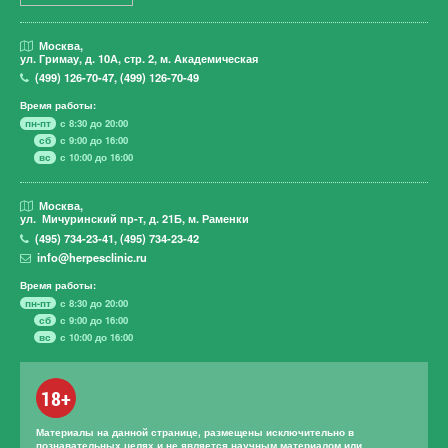
Москва,
ул. Гримау,
д. 10А, стр. 2, м. Академическая
(499)
126-70-47
,
(499)
126-70-49
Время работы:
пн-пт
с 8:30 до 20:00
сб
с 9:00 до 16:00
вс
с 10:00 до 16:00
Москва,
ул. Мичуринский пр-т,
д. 21Б, м. Раменки
(495)
734-23-41
,
(495)
734-23-42
info@herpesclinic.ru
Время работы:
пн-пт
с 8:30 до 20:00
сб
с 9:00 до 16:00
вс
с 10:00 до 16:00
18+
Материалы на данной странице, размещены исключительно в
познавательных целях и не является научным материалом или