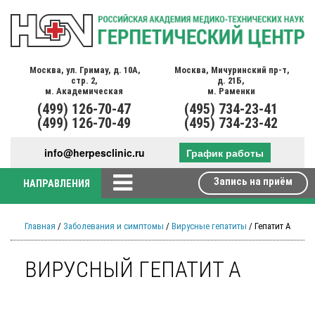
Москва,
ул. Гримау,
д. 10А,
Москва,
Мичуринский пр-т,
стр. 2,
д. 21Б,
м. Академическая
м. Раменки
(499)
126-70-47
(495)
734-23-41
(499)
126-70-49
(495)
734-23-42
info@herpesclinic.ru
График работы
Запись на приём
НАПРАВЛЕНИЯ
Главная
/
Заболевания и симптомы
/
Вирусные гепатиты
/ Гепатит А
ВИРУСНЫЙ ГЕПАТИТ А