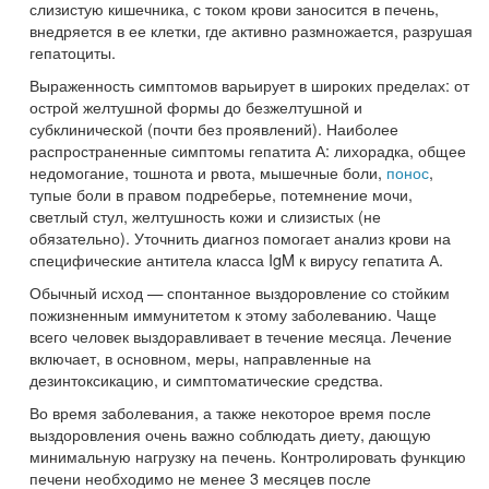
слизистую кишечника, с током крови заносится в печень,
внедряется в ее клетки, где активно размножается, разрушая
гепатоциты.
Выраженность симптомов варьирует в широких пределах: от
острой желтушной формы до безжелтушной и
субклинической (почти без проявлений). Наиболее
распространенные симптомы гепатита А: лихорадка, общее
недомогание, тошнота и рвота, мышечные боли,
понос
,
тупые боли в правом подреберье, потемнение мочи,
светлый стул, желтушность кожи и слизистых (не
обязательно). Уточнить диагноз помогает анализ крови на
специфические антитела класса IgM к вирусу гепатита А.
Обычный исход — спонтанное выздоровление со стойким
пожизненным иммунитетом к этому заболеванию. Чаще
всего человек выздоравливает в течение месяца. Лечение
включает, в основном, меры, направленные на
дезинтоксикацию, и симптоматические средства.
Во время заболевания, а также некоторое время после
выздоровления очень важно соблюдать диету, дающую
минимальную нагрузку на печень. Контролировать функцию
печени необходимо не менее 3 месяцев после