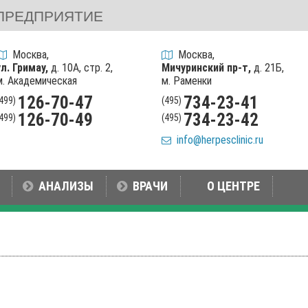
ПРЕДПРИЯТИЕ
Москва,
Москва,
ул. Гримау,
д. 10А, стр. 2,
Мичуринский пр-т,
д. 21Б,
м. Академическая
м. Раменки
126-70-47
734-23-41
(499)
(495)
126-70-49
734-23-42
(499)
(495)
info@herpesclinic.ru
АНАЛИЗЫ
ВРАЧИ
О ЦЕНТРЕ