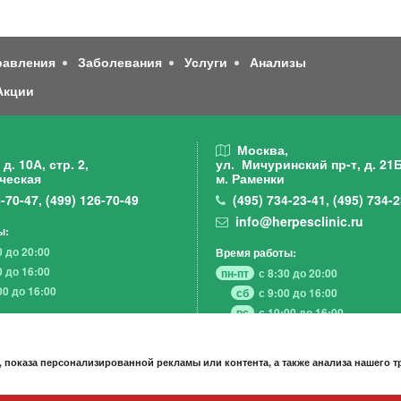
равления
Заболевания
Услуги
Анализы
Акции
,
Москва,
д. 10А, стр. 2,
ул. Мичуринский пр-т,
д. 21Б
ческая
м. Раменки
-70-47
,
(499)
126-70-49
(495)
734-23-41
,
(495)
734-2
info@herpesclinic.ru
ы:
0 до 20:00
Время работы:
0 до 16:00
пн-пт
с 8:30 до 20:00
00 до 16:00
сб
с 9:00 до 16:00
вс
с 10:00 до 16:00
 показа персонализированной рекламы или контента, а также анализа нашего 
А К Ц И И