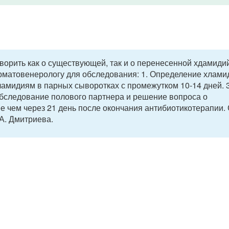
оворить как о существующей, так и о перенесенной хдамиди
рматовенерологу для обследования: 1. Определение хлами
ламидиям в парных сыворотках с промежутком 10-14 дней. 3
 Обследование полового партнера и решение вопроса о
е чем через 21 день после окончания антибиотикотерапии.
А. Дмитриева.