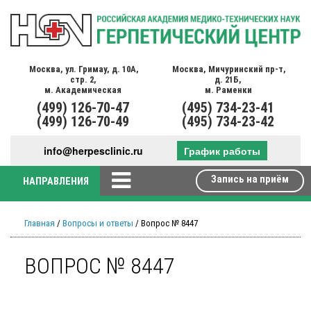
Москва,
ул. Гримау,
д. 10А,
Москва,
Мичуринский пр-т,
стр. 2,
д. 21Б,
м. Академическая
м. Раменки
(499)
126-70-47
(495)
734-23-41
(499)
126-70-49
(495)
734-23-42
info@herpesclinic.ru
График работы
Запись на приём
НАПРАВЛЕНИЯ
Главная
/
Вопросы и ответы
/ Вопрос № 8447
ВОПРОС № 8447