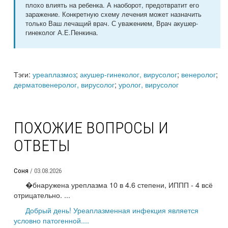
плохо влиять на ребенка. А наоборот, предотвратит его
заражение. Конкретную схему лечения может назначить
только Ваш лечащий врач. С уважением, Врач акушер-
гинеколог А.Е.Пенкина.
Тэги:
уреаплазмоз
;
акушер-гинеколог, вирусолог
;
венеролог
;
дерматовенеролог, вирусолог
;
уролог, вирусолог
ПОХОЖИЕ ВОПРОСЫ И
ОТВЕТЫ
Соня
/ 03.08.2026
�бнаружена уреплазма 10 в 4.6 степени, ИППП - 4 всё
отрицательно. ...
Добрый день! Уреаплазменная инфекция является
условно патогенной....