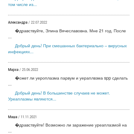
том числе из...
Александра
/ 22.07.2022
�дравствуйте, Элина Вячеславовна. Мне 21 год. После
...
Добрый день! При смешанных бактериально – вирусных
инфекциях...
Марха
/ 25.06.2022
�ожет ли уероплазма парвум и уераплвзма spp сделать
...
Добрый день! В большинстве случаев не может.
Уреаплазмы являются...
Маша
/ 11.11.2021
�дравствуйте! Возможно ли заражение уреаплазмой на
...