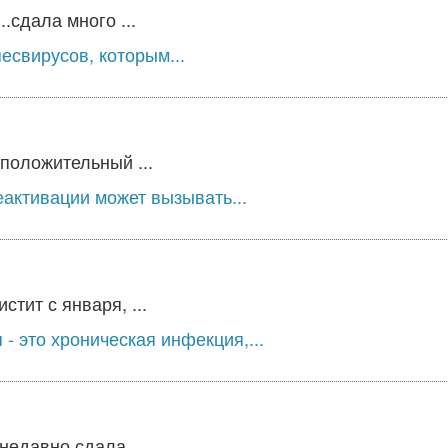
.сдала много ...
есвирусов, которым...
положительный ...
еактивации может вызывать...
тит с января, ...
 это хроническая инфекция,...
едавно сдала ...