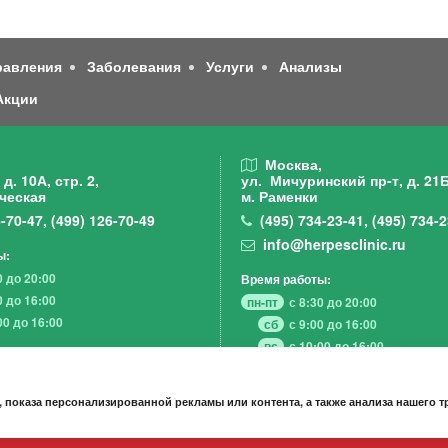
равления
Заболевания
Услуги
Анализы
Акции
,
Москва,
д. 10А, стр. 2,
ул. Мичуринский пр-т,
д. 21Б
ческая
м. Раменки
-70-47
,
(499)
126-70-49
(495)
734-23-41
,
(495)
734-2
info@herpesclinic.ru
ы:
0 до 20:00
Время работы:
0 до 16:00
пн-пт
с 8:30 до 20:00
00 до 16:00
сб
с 9:00 до 16:00
вс
с 10:00 до 16:00
 показа персонализированной рекламы или контента, а также анализа нашего 
А К Ц И И