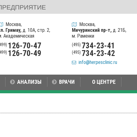
ПРЕДПРИЯТИЕ
Москва,
Москва,
ул. Гримау,
д. 10А, стр. 2,
Мичуринский пр-т,
д. 21Б,
м. Академическая
м. Раменки
126-70-47
734-23-41
(499)
(495)
126-70-49
734-23-42
(499)
(495)
info@herpesclinic.ru
АНАЛИЗЫ
ВРАЧИ
О ЦЕНТРЕ