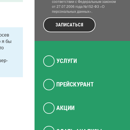
соответствии с Федеральным законом
от 27.07.2006 года №152-ФЗ «О
персональных данных».
ЗАПИСАТЬСЯ
осев
о я бы
то
и
шер-
УСЛУГИ
ПРЕЙСКУРАНТ
АКЦИИ