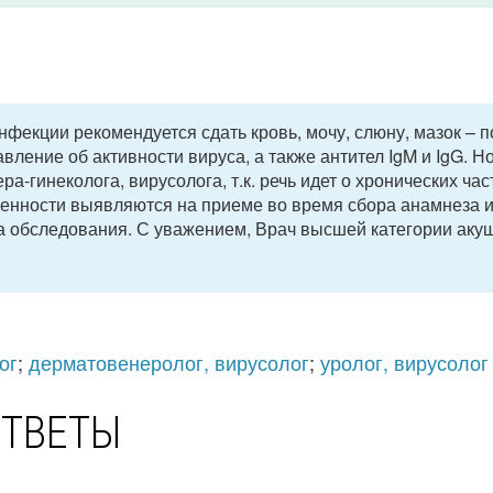
фекции рекомендуется сдать кровь, мочу, слюну, мазок – п
вление об активности вируса, а также антител IgM и IgG. Н
-гинеколога, вирусолога, т.к. речь идет о хронических час
бенности выявляются на приеме во время сбора анамнеза 
на обследования. С уважением, Врач высшей категории аку
ог
;
дерматовенеролог, вирусолог
;
уролог, вирусолог
ОТВЕТЫ