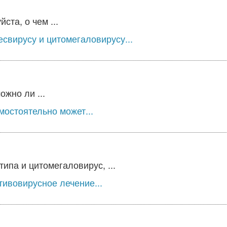
та, о чем ...
есвирусу и цитомегаловирусу...
жно ли ...
мостоятельно может...
типа и цитомегаловирус, ...
тивовирусное лечение...