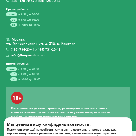
(499)
126-70-47
,
(499)
126-70-49
Время работы:
пн-пт
с 8:30 до 20:00
сб
с 9:00 до 16:00
вс
с 10:00 до 16:00
Москва,
ул. Мичуринский пр-т,
д. 21Б, м. Раменки
(495)
734-23-41
,
(495)
734-23-42
info@herpesclinic.ru
Время работы:
пн-пт
с 8:30 до 20:00
сб
с 9:00 до 16:00
вс
с 10:00 до 16:00
18+
Материалы на данной странице, размещены исключительно в
познавательных целях и не является научным материалом или
профессиональным медицинским советом.
Мы ценим вашу конфиденциальность.
Правильное лечение и назначение лекарственных средств может
проводиться только квалифицированным специалистом с учетом
Мы используем файлы cookie для улучшения вашего опыта просмотра, показа
проведенной диагностики и истории болезни.
персонализированной рекламы или контента, а также анализа нашего трафика.