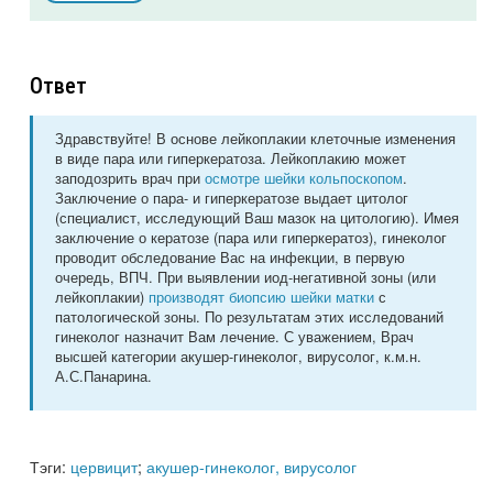
Ответ
Здравствуйте! В основе лейкоплакии клеточные изменения
в виде пара или гиперкератоза. Лейкоплакию может
заподозрить врач при
осмотре шейки кольпоскопом
.
Заключение о пара- и гиперкератозе выдает цитолог
(специалист, исследующий Ваш мазок на цитологию). Имея
заключение о кератозе (пара или гиперкератоз), гинеколог
проводит обследование Вас на инфекции, в первую
очередь, ВПЧ. При выявлении иод-негативной зоны (или
лейкоплакии)
производят биопсию шейки матки
с
патологической зоны. По результатам этих исследований
гинеколог назначит Вам лечение. С уважением, Врач
высшей категории акушер-гинеколог, вирусолог, к.м.н.
А.С.Панарина.
Тэги:
цервицит
;
акушер-гинеколог, вирусолог