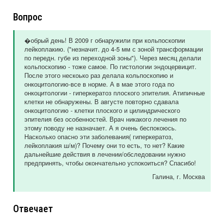
Вопрос
�обрый день! В 2009 г обнаружили при кольпоскопии
лейкоплакию. ("незначит. до 4-5 мм с зоной трансформации
по передн. губе из переходной зоны"). Через месяц делали
кольпоскопию - тоже самое. По гистологии эндоцервицит.
После этого нескоько раз делала кольпоскопию и
онкоцитологию-все в норме. А в мае этого года по
онкоцитологии - гиперкератоз плоского эпителия. Атипичные
клетки не обнаружены. В августе повторно сдавала
онкоцитологию - клетки плоского и цилиндрического
эпителия без особенностей. Врач никакого лечения по
этому поводу не назначает. А я очень беспокоюсь.
Насколько опасно эти заболевания( гиперкератоз,
лейкоплакия ш/м)? Почему они то есть, то нет? Какие
дальнейшие действия в лечении/обследовании нужно
предпринять, чтобы окончательно успокоиться? Спасибо!
Галина
, г. Москва
Отвечает