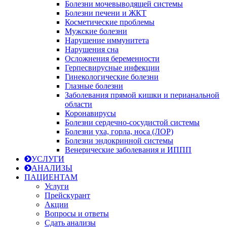
Болезни мочевыводящей системы
Болезни печени и ЖКТ
Косметические проблемы
Мужские болезни
Нарушение иммунитета
Нарушения сна
Осложнения беременности
Герпесвирусные инфекции
Гинекологические болезни
Глазные болезни
Заболевания прямой кишки и перианальной
области
Коронавирусы
Болезни сердечно-сосудистой системы
Болезни уха, горла, носа (ЛОР)
Болезни эндокринной системы
Венерические заболевания и ИППП
УСЛУГИ
АНАЛИЗЫ
ПАЦИЕНТАМ
Услуги
Прейскурант
Акции
Вопросы и ответы
Сдать анализы