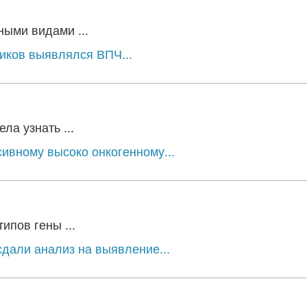
ыми видами ...
ников выявлялся ВПЧ...
а узнать ...
сивному высоко онкогенному...
ипов гены ...
дали анализ на выявление...