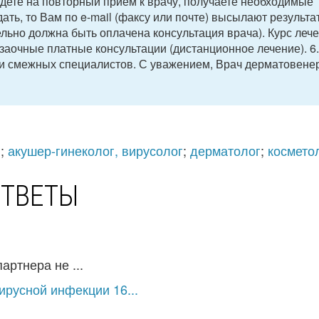
идете на повторный прием к врачу, получаете необходимые
ать, то Вам по e-mail (факсу или почте) высылают результа
льно должна быть оплачена консультация врача). Курс леч
заочные платные консультации (дистанционное лечение). 6
ии смежных специалистов. С уважением, Врач дерматовенер
г
;
акушер-гинеколог, вирусолог
;
дерматолог
;
космето
ОТВЕТЫ
артнера не ...
русной инфекции 16...