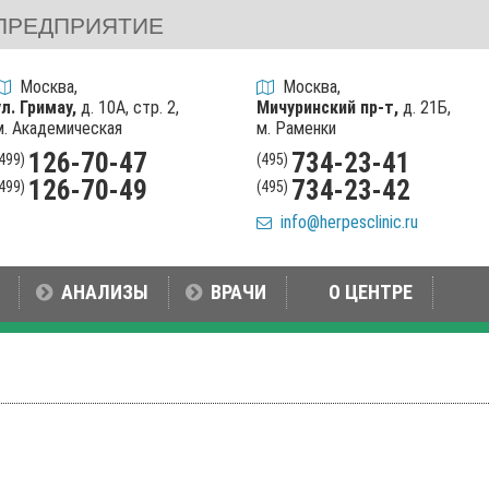
ПРЕДПРИЯТИЕ
Москва,
Москва,
ул. Гримау,
д. 10А, стр. 2,
Мичуринский пр-т,
д. 21Б,
м. Академическая
м. Раменки
126-70-47
734-23-41
(499)
(495)
126-70-49
734-23-42
(499)
(495)
info@herpesclinic.ru
АНАЛИЗЫ
ВРАЧИ
О ЦЕНТРЕ