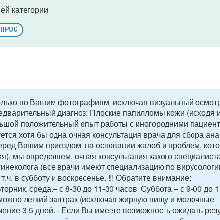
ей категории
ОПРОС
только по Вашим фотографиям, исключая визуальный осмот
едварительный диагноз: Плоские папилломы кожи (исходя 
льшой положительный опыт работы с иногородними пациент
ется хотя бы одна очная консультация врача для сбора ана
еред Вашим приездом, на основании жалоб и проблем, кот
я), мы определяем, очная консультация какого специалист
гинеколога (все врачи имеют специализацию по вирусологии
.ч. в субботу и воскресенье. !!! Обратите внимание:
рник, среда,– с 8-30 до 11-30 часов, Суббота – с 9-00 до 1
 можно легкий завтрак (исключая жирную пищу и молочные
ечение 3-5 дней. - Если Вы имеете возможность ожидать рез