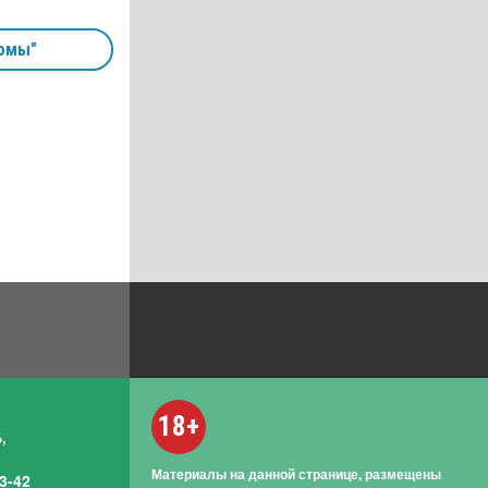
омы"
18+
,
Материалы на данной странице, размещены
3-42