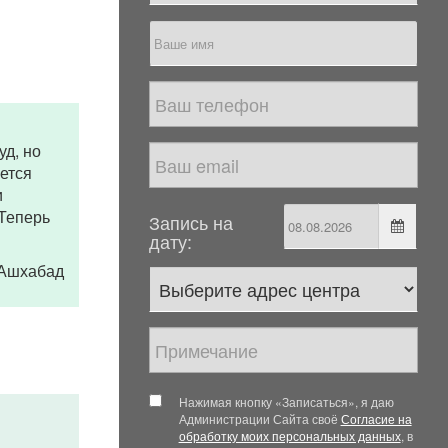
уд, но
еется
и
 Теперь
Запись на
дату:
. Ашхабад
Нажимая кнопку «Записаться», я даю
Администрации Сайта своё
Согласие на
обработку моих персональных данных
, в