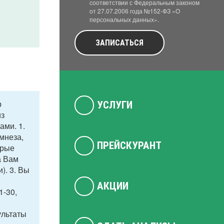
соответствии с Федеральным законом
от 27.07.2006 года №152-ФЗ «О
персональных данных».
ЗАПИСАТЬСЯ
р
УСЛУГИ
из
ами. 1.
мнеза,
ПРЕЙСКУРАНТ
орые
а Вам
). 3. Вы
АКЦИИ
1-30,
ультаты