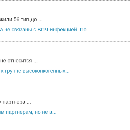
или 56 тип.До ...
а не связаны с ВПЧ-инфекцией. По...
е относится ...
к группе высоконкогенных...
 партнера ...
 партнерам, но не в...