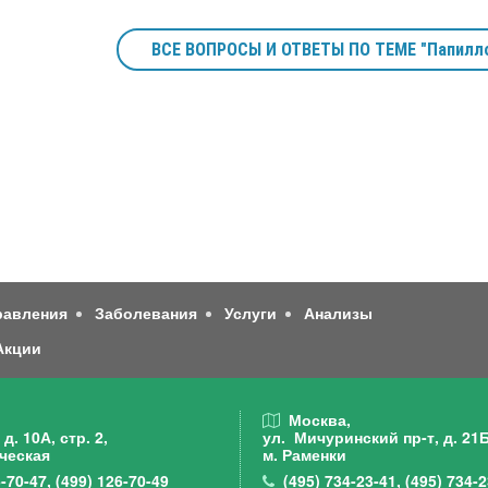
ВСЕ ВОПРОСЫ И ОТВЕТЫ ПО ТЕМЕ "Папилл
равления
Заболевания
Услуги
Анализы
Акции
,
Москва,
д. 10А, стр. 2,
ул. Мичуринский пр-т,
д. 21Б
ческая
м. Раменки
-70-47
,
(499)
126-70-49
(495)
734-23-41
,
(495)
734-2