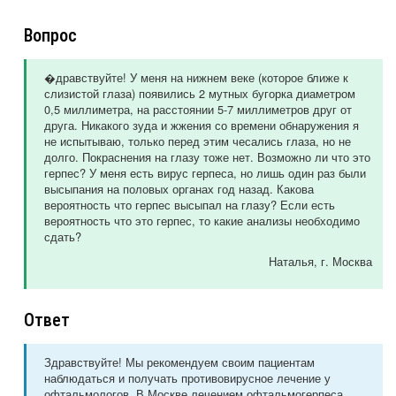
Вопрос
�дравствуйте! У меня на нижнем веке (которое ближе к
слизистой глаза) появились 2 мутных бугорка диаметром
0,5 миллиметра, на расстоянии 5-7 миллиметров друг от
друга. Никакого зуда и жжения со времени обнаружения я
не испытываю, только перед этим чесались глаза, но не
долго. Покраснения на глазу тоже нет. Возможно ли что это
герпес? У меня есть вирус герпеса, но лишь один раз были
высыпания на половых органах год назад. Какова
вероятность что герпес высыпал на глазу? Если есть
вероятность что это герпес, то какие анализы необходимо
сдать?
Наталья
, г. Москва
Ответ
Здравствуйте! Мы рекомендуем своим пациентам
наблюдаться и получать противовирусное лечение у
офтальмологов. В Москве лечением офтальмогерпеса