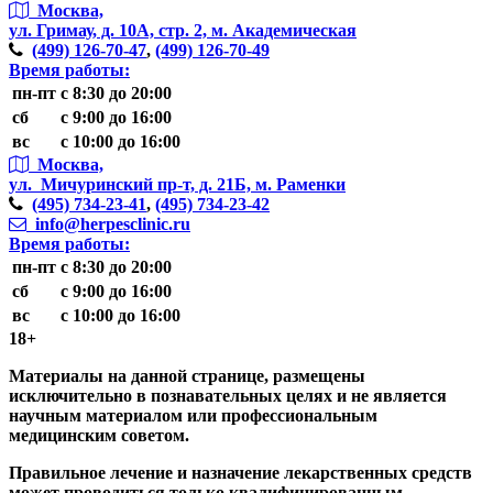
Москва,
ул. Гримау,
д. 10А, стр. 2, м. Академическая
(499)
126-70-47
,
(499)
126-70-49
Время работы:
пн-пт
с 8:30 до 20:00
сб
с 9:00 до 16:00
вс
с 10:00 до 16:00
Москва,
ул. Мичуринский пр-т,
д. 21Б, м. Раменки
(495)
734-23-41
,
(495)
734-23-42
info@herpesclinic.ru
Время работы:
пн-пт
с 8:30 до 20:00
сб
с 9:00 до 16:00
вс
с 10:00 до 16:00
18+
Материалы на данной странице, размещены
исключительно в познавательных целях и не является
научным материалом или профессиональным
медицинским советом.
Правильное лечение и назначение лекарственных средств
может проводиться только квалифицированным