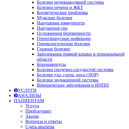
Болезни мочевыводящей системы
Болезни печени и ЖКТ
Косметические проблемы
Мужские болезни
Нарушение иммунитета
Нарушения сна
Осложнения беременности
Герпесвирусные инфекции
Гинекологические болезни
Глазные болезни
Заболевания прямой кишки и перианальной
области
Коронавирусы
Болезни сердечно-сосудистой системы
Болезни уха, горла, носа (ЛОР)
Болезни эндокринной системы
Венерические заболевания и ИППП
УСЛУГИ
АНАЛИЗЫ
ПАЦИЕНТАМ
Услуги
Прейскурант
Акции
Вопросы и ответы
Сдать анализы