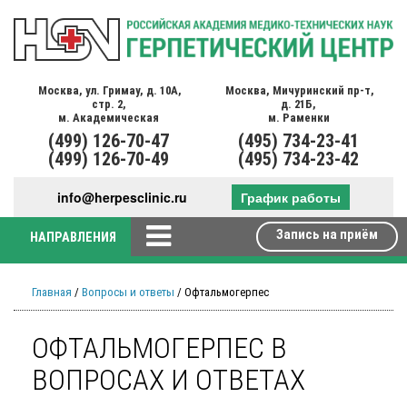
Москва,
ул. Гримау,
д. 10А,
Москва,
Мичуринский пр-т,
стр. 2,
д. 21Б,
м. Академическая
м. Раменки
(499)
126-70-47
(495)
734-23-41
(499)
126-70-49
(495)
734-23-42
info@herpesclinic.ru
График работы
Запись на приём
НАПРАВЛЕНИЯ
Главная
/
Вопросы и ответы
/ Офтальмогерпес
ОФТАЛЬМОГЕРПЕС В
ВОПРОСАХ И ОТВЕТАХ