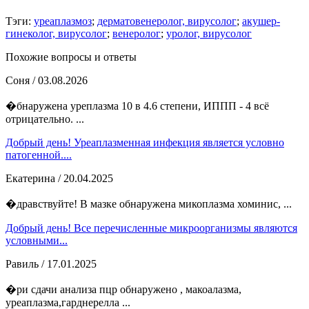
Тэги:
уреаплазмоз
;
дерматовенеролог, вирусолог
;
акушер-
гинеколог, вирусолог
;
венеролог
;
уролог, вирусолог
Похожие вопросы и ответы
Соня
/ 03.08.2026
�бнаружена уреплазма 10 в 4.6 степени, ИППП - 4 всё
отрицательно. ...
Добрый день! Уреаплазменная инфекция является условно
патогенной....
Екатерина
/ 20.04.2025
�дравствуйте! В мазке обнаружена микоплазма хоминис, ...
Добрый день! Все перечисленные микроорганизмы являются
условными...
Равиль
/ 17.01.2025
�ри сдачи анализа пцр обнаружено , макоалазма,
уреаплазма,гарднерелла ...