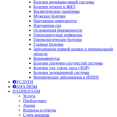
Болезни мочевыводящей системы
Болезни печени и ЖКТ
Косметические проблемы
Мужские болезни
Нарушение иммунитета
Нарушения сна
Осложнения беременности
Герпесвирусные инфекции
Гинекологические болезни
Глазные болезни
Заболевания прямой кишки и перианальной
области
Коронавирусы
Болезни сердечно-сосудистой системы
Болезни уха, горла, носа (ЛОР)
Болезни эндокринной системы
Венерические заболевания и ИППП
УСЛУГИ
АНАЛИЗЫ
ПАЦИЕНТАМ
Услуги
Прейскурант
Акции
Вопросы и ответы
Сдать анализы