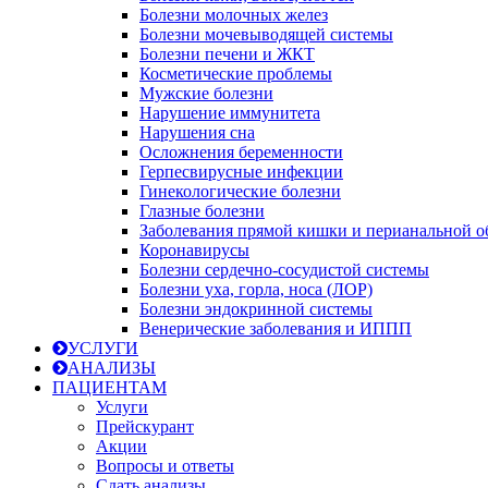
Болезни молочных желез
Болезни мочевыводящей системы
Болезни печени и ЖКТ
Косметические проблемы
Мужские болезни
Нарушение иммунитета
Нарушения сна
Осложнения беременности
Герпесвирусные инфекции
Гинекологические болезни
Глазные болезни
Заболевания прямой кишки и перианальной о
Коронавирусы
Болезни сердечно-сосудистой системы
Болезни уха, горла, носа (ЛОР)
Болезни эндокринной системы
Венерические заболевания и ИППП
УСЛУГИ
АНАЛИЗЫ
ПАЦИЕНТАМ
Услуги
Прейскурант
Акции
Вопросы и ответы
Сдать анализы