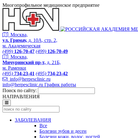
Многопрофильное медицинское предприятие
Москва,
ул. Гримау,
д. 10А, стр. 2,
м. Академическая
(499)
126-70-47
(499)
126-70-49
Москва,
Мичуринский пр-т,
д. 21Б,
м. Раменки
(495)
734-23-41
(495)
734-23-42
info@herpesclinic.ru
info@herpesclinic.ru
График работы
Поиск по сайту:
НАПРАВЛЕНИЯ
ЗАБОЛЕВАНИЯ
Все
Болезни зубов и десен
Болезни кожи, волос, ногтей