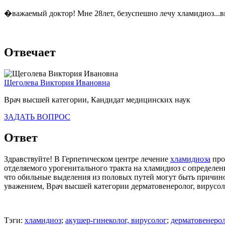
�важаемый доктор! Мне 28лет, безуспешно лечу хламидиоз...вы
Отвечает
Щеголева Виктория Ивановна
Врач высшей категории, Кандидат медицинских наук
ЗАДАТЬ ВОПРОС
Ответ
Здравствуйте! В Герпетическом центре лечение
хламидиоза
про
отделяемого урогенитального тракта на хламидиоз с определе
что обильные выделения из половых путей могут быть причино
уважением, Врач высшей категории дерматовенеролог, вирусол
Тэги:
хламидиоз
;
акушер-гинеколог, вирусолог
;
дерматовенерол