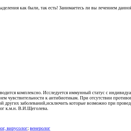
деления как были, так есть! Занимаетесь ли вы лечением данно
водится комплексно. Исследуется иммунный статус с индивиду
нием чувствительности к антибиотикам. При отсутствии противо
й других заболеваний,исключить которые возможно при проведе
ог к.м.н. В.И.Щеголева.
ог, вирусолог
;
венеролог