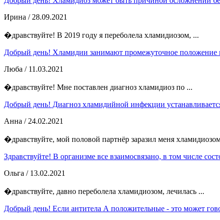
Добрый день! Хламидиоз может быть причиной осложнений бер
Ирина
/ 28.09.2021
�дравствуйте! В 2019 году я переболела хламидиозом, ...
Добрый день! Хламидии занимают промежуточное положение м
Люба
/ 11.03.2021
�дравствуйте! Мне поставлен диагноз хламидиоз по ...
Добрый день! Диагноз хламидийной инфекции устанавливается
Анна
/ 24.02.2021
�дравствуйте, мой половой партнёр заразил меня хламидиозом 
Здравствуйте! В организме все взаимосвязано, в том числе состо
Ольга
/ 13.02.2021
�дравствуйте, давно переболела хламидиозом, лечилась ...
Добрый день! Если антитела А положительные - это может гово