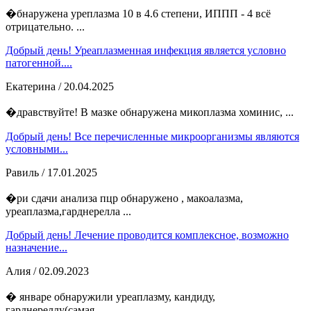
�бнаружена уреплазма 10 в 4.6 степени, ИППП - 4 всё
отрицательно. ...
Добрый день! Уреаплазменная инфекция является условно
патогенной....
Екатерина
/ 20.04.2025
�дравствуйте! В мазке обнаружена микоплазма хоминис, ...
Добрый день! Все перечисленные микроорганизмы являются
условными...
Равиль
/ 17.01.2025
�ри сдачи анализа пцр обнаружено , макоалазма,
уреаплазма,гарднерелла ...
Добрый день! Лечение проводится комплексное, возможно
назначение...
Алия
/ 02.09.2023
� январе обнаружили уреаплазму, кандиду,
гарднереллу(самая ...