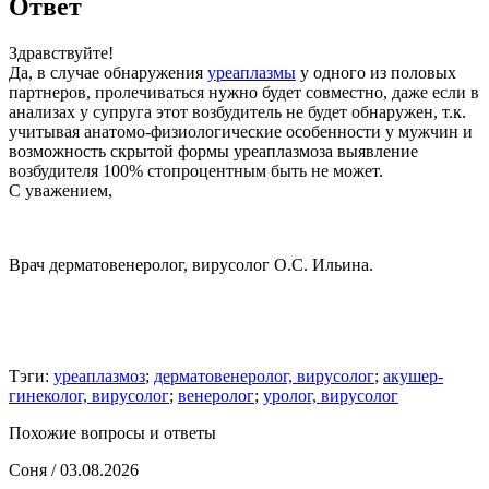
Ответ
Здравствуйте!
Да, в случае обнаружения
уреаплазмы
у одного из половых
партнеров, пролечиваться нужно будет совместно, даже если в
анализах у супруга этот возбудитель не будет обнаружен, т.к.
учитывая анатомо-физиологические особенности у мужчин и
возможность скрытой формы уреаплазмоза выявление
возбудителя 100% стопроцентным быть не может.
С уважением,
Врач дерматовенеролог, вирусолог О.С. Ильина.
Тэги:
уреаплазмоз
;
дерматовенеролог, вирусолог
;
акушер-
гинеколог, вирусолог
;
венеролог
;
уролог, вирусолог
Похожие вопросы и ответы
Соня
/ 03.08.2026