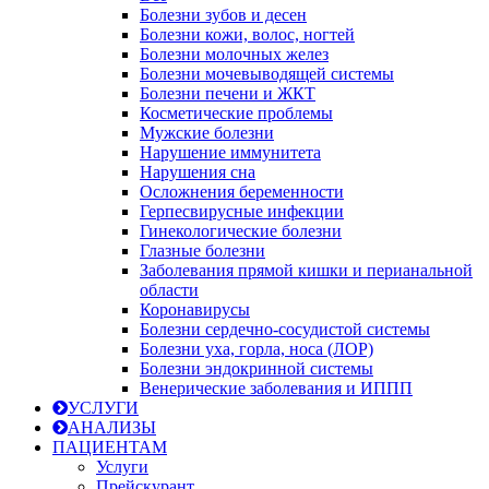
Болезни зубов и десен
Болезни кожи, волос, ногтей
Болезни молочных желез
Болезни мочевыводящей системы
Болезни печени и ЖКТ
Косметические проблемы
Мужские болезни
Нарушение иммунитета
Нарушения сна
Осложнения беременности
Герпесвирусные инфекции
Гинекологические болезни
Глазные болезни
Заболевания прямой кишки и перианальной
области
Коронавирусы
Болезни сердечно-сосудистой системы
Болезни уха, горла, носа (ЛОР)
Болезни эндокринной системы
Венерические заболевания и ИППП
УСЛУГИ
АНАЛИЗЫ
ПАЦИЕНТАМ
Услуги
Прейскурант