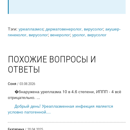
Тэги:
уреаплазмоз
;
дерматовенеролог, вирусолог
;
акушер-
гинеколог, вирусолог
;
венеролог
;
уролог, вирусолог
ПОХОЖИЕ ВОПРОСЫ И
ОТВЕТЫ
Соня
/ 03.08.2026
�бнаружена уреплазма 10 в 4.6 степени, ИППП - 4 всё
отрицательно. ...
Добрый день! Уреаплазменная инфекция является
условно патогенной....
Екатерина
/ 20.04.2025