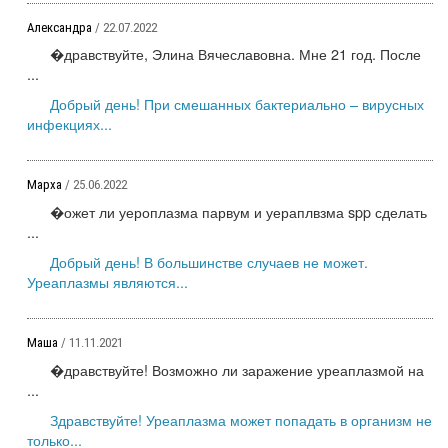
Александра
/ 22.07.2022
�дравствуйте, Элина Вячеславовна. Мне 21 год. После
...
Добрый день! При смешанных бактериально – вирусных
инфекциях...
Марха
/ 25.06.2022
�ожет ли уероплазма парвум и уераплвзма spp сделать
...
Добрый день! В большинстве случаев не может.
Уреаплазмы являются...
Маша
/ 11.11.2021
�дравствуйте! Возможно ли заражение уреаплазмой на
...
Здравствуйте! Уреаплазма может попадать в организм не
только...