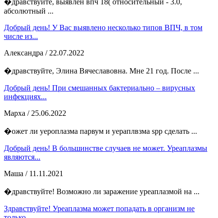
�дравствуйте, выявлен впч 18( относительный - 3.0,
абсолютный ...
Добрый день! У Вас выявлено несколько типов ВПЧ, в том
числе из...
Александра
/ 22.07.2022
�дравствуйте, Элина Вячеславовна. Мне 21 год. После ...
Добрый день! При смешанных бактериально – вирусных
инфекциях...
Марха
/ 25.06.2022
�ожет ли уероплазма парвум и уераплвзма spp сделать ...
Добрый день! В большинстве случаев не может. Уреаплазмы
являются...
Маша
/ 11.11.2021
�дравствуйте! Возможно ли заражение уреаплазмой на ...
Здравствуйте! Уреаплазма может попадать в организм не
только...