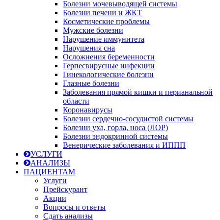
Болезни мочевыводящей системы
Болезни печени и ЖКТ
Косметические проблемы
Мужские болезни
Нарушение иммунитета
Нарушения сна
Осложнения беременности
Герпесвирусные инфекции
Гинекологические болезни
Глазные болезни
Заболевания прямой кишки и перианальной
области
Коронавирусы
Болезни сердечно-сосудистой системы
Болезни уха, горла, носа (ЛОР)
Болезни эндокринной системы
Венерические заболевания и ИППП
УСЛУГИ
АНАЛИЗЫ
ПАЦИЕНТАМ
Услуги
Прейскурант
Акции
Вопросы и ответы
Сдать анализы