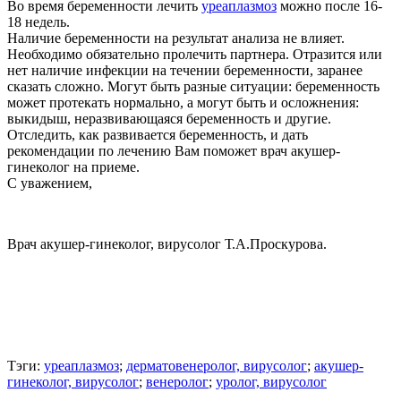
Во время беременности лечить
уреаплазмоз
можно после 16-
18 недель.
Наличие беременности на результат анализа не влияет.
Необходимо обязательно пролечить партнера. Отразится или
нет наличие инфекции на течении беременности, заранее
сказать сложно. Могут быть разные ситуации: беременность
может протекать нормально, а могут быть и осложнения:
выкидыш, неразвивающаяся беременность и другие.
Отследить, как развивается беременность, и дать
рекомендации по лечению Вам поможет врач акушер-
гинеколог на приеме.
С уважением,
Врач акушер-гинеколог, вирусолог Т.А.Проскурова.
Тэги:
уреаплазмоз
;
дерматовенеролог, вирусолог
;
акушер-
гинеколог, вирусолог
;
венеролог
;
уролог, вирусолог