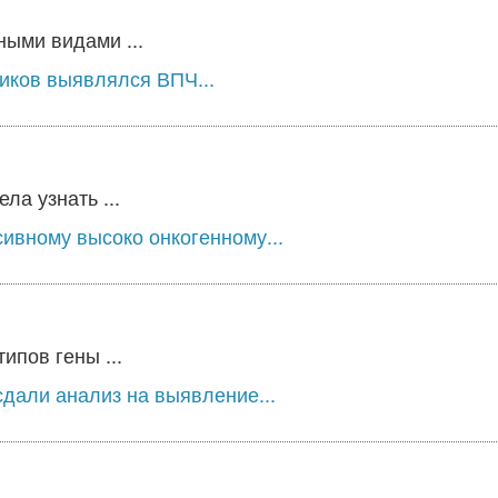
ыми видами ...
ников выявлялся ВПЧ...
а узнать ...
сивному высоко онкогенному...
ипов гены ...
дали анализ на выявление...