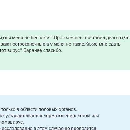
,они меня не беспокоят.Врач кож.вен. поставил диагноз,чт
вают остроконечные,а у меня не такие.Какие мне сдать
этот вирус? Заранее спасибо.
только в области половых органов.
ноз устанавливается дерматовенерологом или
лломавирус.
 исследование в этом случае не проводится.