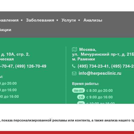
равления
Заболевания
Услуги
Анализы
Акции
,
Москва,
д. 10А, стр. 2,
ул. Мичуринский пр-т,
д. 21Б
ческая
м. Раменки
-70-47
,
(499)
126-70-49
(495)
734-23-41
,
(495)
734-2
info@herpesclinic.ru
ы:
0 до 20:00
Время работы:
0 до 16:00
пн-пт
с 8:30 до 20:00
00 до 16:00
сб
с 9:00 до 16:00
вс
с 10:00 до 16:00
 показа персонализированной рекламы или контента, а также анализа нашего 
А К Ц И И