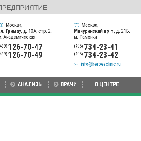
ПРЕДПРИЯТИЕ
Москва,
Москва,
ул. Гримау,
д. 10А, стр. 2,
Мичуринский пр-т,
д. 21Б,
м. Академическая
м. Раменки
126-70-47
734-23-41
(499)
(495)
126-70-49
734-23-42
(499)
(495)
info@herpesclinic.ru
АНАЛИЗЫ
ВРАЧИ
О ЦЕНТРЕ