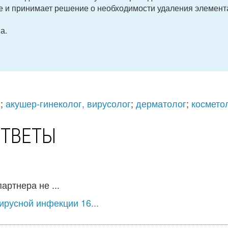
е и принимает решение о необходимости удаления элемент
а.
г
;
акушер-гинеколог, вирусолог
;
дерматолог
;
космето
ОТВЕТЫ
артнера не ...
русной инфекции 16...