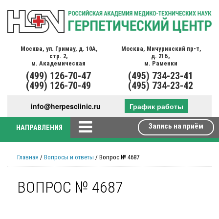
Москва,
ул. Гримау,
д. 10А,
Москва,
Мичуринский пр-т,
стр. 2,
д. 21Б,
м. Академическая
м. Раменки
(499)
126-70-47
(495)
734-23-41
(499)
126-70-49
(495)
734-23-42
info@herpesclinic.ru
График работы
Запись на приём
НАПРАВЛЕНИЯ
Главная
/
Вопросы и ответы
/ Вопрос № 4687
ВОПРОС № 4687