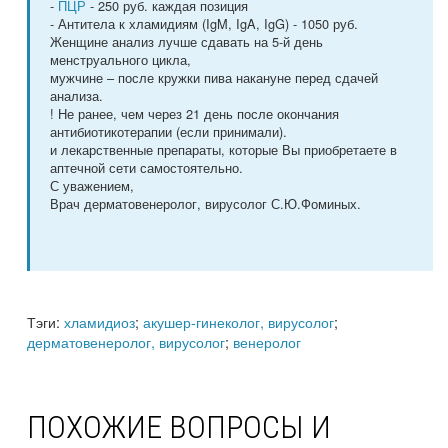
-
ПЦР
- 250 руб. каждая позиция
- Антитела к хламидиям (IgM, IgA, IgG) - 1050 руб.
Женщине анализ лучше сдавать на 5-й день
менструального цикла,
мужчине – после кружки пива накануне перед сдачей
анализа.
! Не ранее, чем через 21 день после окончания
антибиотикотерапии (если принимали).
и лекарственные препараты, которые Вы приобретаете в
аптечной сети самостоятельно.
С уважением,
Врач дерматовенеролог, вирусолог С.Ю.Фоминых.
Тэги:
хламидиоз
;
акушер-гинеколог, вирусолог
;
дерматовенеролог, вирусолог
;
венеролог
ПОХОЖИЕ ВОПРОСЫ И