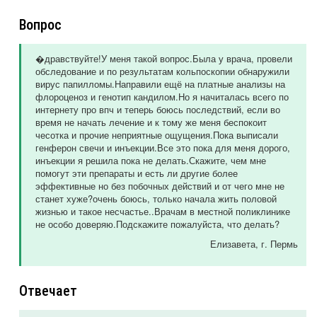
Вопрос
�дравствуйте!У меня такой вопрос.Была у врача, провели
обследование и по результатам кольпоскопии обнаружили
вирус папилломы.Направили ещё на платные анализы на
флороценоз и генотип кандилом.Но я начиталась всего по
интернету про впч и теперь боюсь последствий, если во
время не начать лечение и к тому же меня беспокоит
чесотка и прочие неприятные ощущения.Пока выписали
генферон свечи и инъекции.Все это пока для меня дорого,
инъекции я решила пока не делать.Скажите, чем мне
помогут эти препараты и есть ли другие более
эффективные но без побочных действий и от чего мне не
станет хуже?очень боюсь, только начала жить половой
жизнью и такое несчастье..Врачам в местной поликлинике
не особо доверяю.Подскажите пожалуйста, что делать?
Елизавета
, г. Пермь
Отвечает