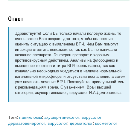
Ответ
Здравствуйте! Если Вы только начали половую жизнь, то
очень важен Ваш возраст для того, чтобы полностью
оценить ситуацию с выявлением ВПЧ. Чем Вам помогут
инъекции ответить невозможно, так как Вы не написали
название препарата. Генферон препарат с хорошим
противовирусным действием. Анализы на флороценоз и
выявление генотипа и титра ВПЧ очень важны, так как
изначально необходимо убедиться в наличие нормальной
вагинальной микрофлоры и отсутствии воспаления, а затем
уже начинать лечение ВПЧ. Пожалуйста, прислушивайтесь
к рекомендациям врача. С уважением, Врач высшей
категории, акушер-гинеколог, вирусолог И.А.Долгополова.
Тэги:
папилломы
;
акушер-гинеколог, вирусолог
;
дерматовенеролог, вирусолог
;
дерматолог
;
косметолог