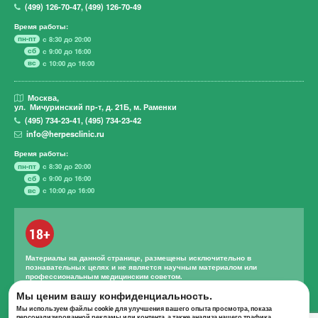
(499)
126-70-47
,
(499)
126-70-49
Время работы:
пн-пт
с 8:30 до 20:00
сб
с 9:00 до 16:00
вс
с 10:00 до 16:00
Москва,
ул. Мичуринский пр-т,
д. 21Б, м. Раменки
(495)
734-23-41
,
(495)
734-23-42
info@herpesclinic.ru
Время работы:
пн-пт
с 8:30 до 20:00
сб
с 9:00 до 16:00
вс
с 10:00 до 16:00
18+
Материалы на данной странице, размещены исключительно в
познавательных целях и не является научным материалом или
профессиональным медицинским советом.
Правильное лечение и назначение лекарственных средств может
Мы ценим вашу конфиденциальность.
проводиться только квалифицированным специалистом с учетом
Мы используем файлы cookie для улучшения вашего опыта просмотра, показа
проведенной диагностики и истории болезни.
персонализированной рекламы или контента, а также анализа нашего трафика.