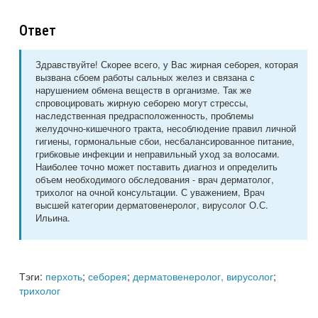
Ответ
Здравствуйте! Скорее всего, у Вас жирная себорея, которая
вызвана сбоем работы сальных желез и связана с
нарушением обмена веществ в организме. Так же
спровоцировать жирную себорею могут стрессы,
наследственная предрасположенность, проблемы
желудочно-кишечного тракта, несоблюдение правил личной
гигиены, гормональные сбои, несбалансированное питание,
грибковые инфекции и неправильный уход за волосами.
Наиболее точно может поставить диагноз и определить
объем необходимого обследования - врач дерматолог,
трихолог на очной консультации. С уважением, Врач
высшей категории дерматовенеролог, вирусолог О.С.
Ильина.
Тэги:
перхоть
;
себорея
;
дерматовенеролог, вирусолог
;
трихолог