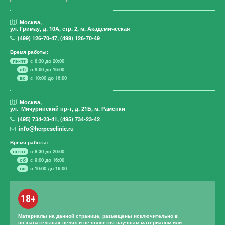
Москва,
ул. Гримау,
д. 10А, стр. 2, м. Академическая
(499)
126-70-47
,
(499)
126-70-49
Время работы:
пн-пт
с 8:30 до 20:00
сб
с 9:00 до 16:00
вс
с 10:00 до 16:00
Москва,
ул. Мичуринский пр-т,
д. 21Б, м. Раменки
(495)
734-23-41
,
(495)
734-23-42
info@herpesclinic.ru
Время работы:
пн-пт
с 8:30 до 20:00
сб
с 9:00 до 16:00
вс
с 10:00 до 16:00
18+
Материалы на данной странице, размещены исключительно в
познавательных целях и не является научным материалом или