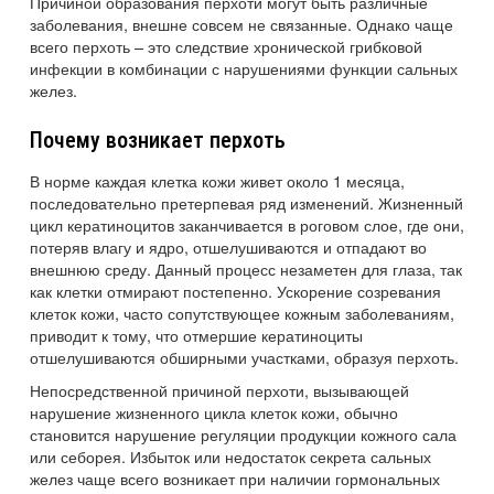
Причиной образования перхоти могут быть различные
заболевания, внешне совсем не связанные. Однако чаще
всего перхоть – это следствие хронической грибковой
инфекции в комбинации с нарушениями функции сальных
желез.
Почему возникает перхоть
В норме каждая клетка кожи живет около 1 месяца,
последовательно претерпевая ряд изменений. Жизненный
цикл кератиноцитов заканчивается в роговом слое, где они,
потеряв влагу и ядро, отшелушиваются и отпадают во
внешнюю среду. Данный процесс незаметен для глаза, так
как клетки отмирают постепенно. Ускорение созревания
клеток кожи, часто сопутствующее кожным заболеваниям,
приводит к тому, что отмершие кератиноциты
отшелушиваются обширными участками, образуя перхоть.
Непосредственной причиной перхоти, вызывающей
нарушение жизненного цикла клеток кожи, обычно
становится нарушение регуляции продукции кожного сала
или себорея. Избыток или недостаток секрета сальных
желез чаще всего возникает при наличии гормональных