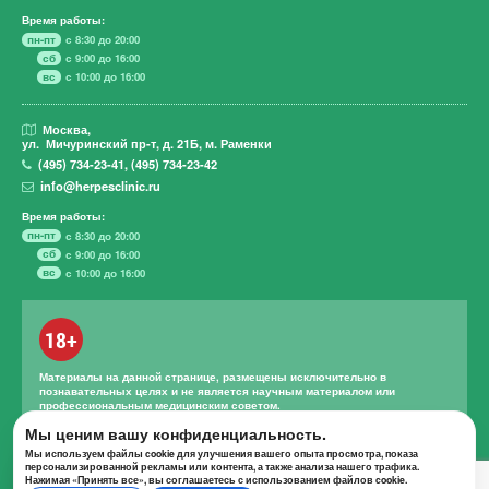
Время работы:
пн-пт
с 8:30 до 20:00
сб
с 9:00 до 16:00
вс
с 10:00 до 16:00
Москва,
ул. Мичуринский пр-т,
д. 21Б, м. Раменки
(495)
734-23-41
,
(495)
734-23-42
info@herpesclinic.ru
Время работы:
пн-пт
с 8:30 до 20:00
сб
с 9:00 до 16:00
вс
с 10:00 до 16:00
18+
Материалы на данной странице, размещены исключительно в
познавательных целях и не является научным материалом или
профессиональным медицинским советом.
Правильное лечение и назначение лекарственных средств может
Мы ценим вашу конфиденциальность.
проводиться только квалифицированным специалистом с учетом
Мы используем файлы cookie для улучшения вашего опыта просмотра, показа
проведенной диагностики и истории болезни.
персонализированной рекламы или контента, а также анализа нашего трафика.
Нажимая «Принять все», вы соглашаетесь с использованием файлов cookie.