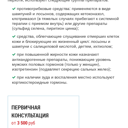
противогрибковые средства: применяются в виде
шампуней и лосьонов, содержащих кетоконазол,
клотримазол (в тяжелых случаях прибегают к системной
терапии с приемом внутрь) или другие препараты
(сульфид селена, пиритион цинка);
средства, облегчающие слущивание отмерших клеток
кожи и блокирующие их жизненный цикл: лосьоны и
шампуни с салициловой кислотой, дегтем, ихтиолом;
при повышенной жирности кожи назначают
антиандрогенные препараты, понижающие уровень
мужских половых гормонов (только у женщин),
изотретиноин (подавляет секрецию сальных желез);
при наличии зуда и воспаления местно используют
кортикостероидные гормоны.
ПЕРВИЧНАЯ
КОНСУЛЬТАЦИЯ
3 500
от
руб