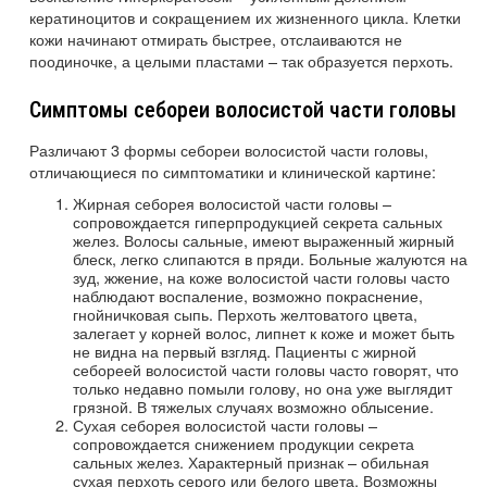
кератиноцитов и сокращением их жизненного цикла. Клетки
кожи начинают отмирать быстрее, отслаиваются не
поодиночке, а целыми пластами – так образуется перхоть.
Симптомы себореи волосистой части головы
Различают 3 формы себореи волосистой части головы,
отличающиеся по симптоматики и клинической картине:
Жирная себорея волосистой части головы –
сопровождается гиперпродукцией секрета сальных
желез. Волосы сальные, имеют выраженный жирный
блеск, легко слипаются в пряди. Больные жалуются на
зуд, жжение, на коже волосистой части головы часто
наблюдают воспаление, возможно покраснение,
гнойничковая сыпь. Перхоть желтоватого цвета,
залегает у корней волос, липнет к коже и может быть
не видна на первый взгляд. Пациенты с жирной
себореей волосистой части головы часто говорят, что
только недавно помыли голову, но она уже выглядит
грязной. В тяжелых случаях возможно облысение.
Сухая себорея волосистой части головы –
сопровождается снижением продукции секрета
сальных желез. Характерный признак – обильная
сухая перхоть серого или белого цвета. Возможны