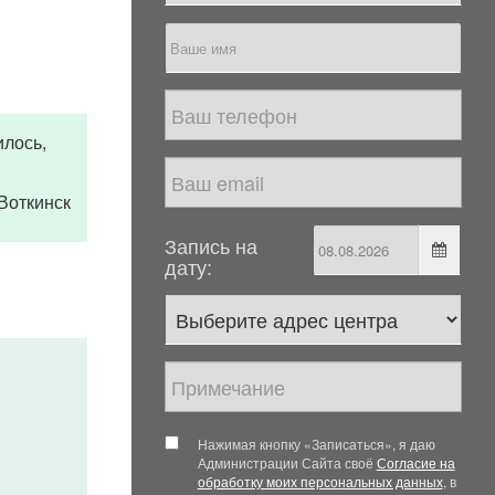
илось,
. Воткинск
Запись на
дату:
Нажимая кнопку «Записаться», я даю
Администрации Сайта своё
Согласие на
обработку моих персональных данных
, в