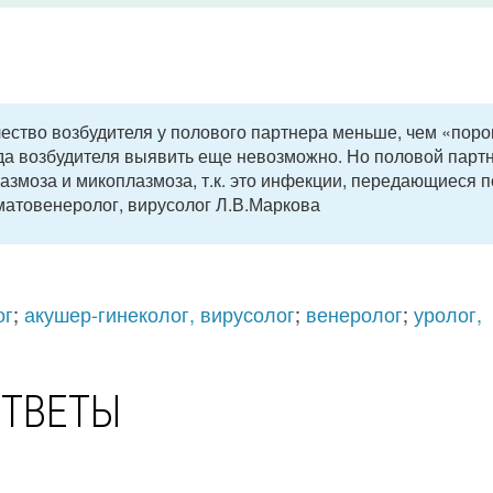
ичество возбудителя у полового партнера меньше, чем «пор
гда возбудителя выявить еще невозможно. Но половой парт
азмоза и микоплазмоза, т.к. это инфекции, передающиеся 
матовенеролог, вирусолог Л.В.Маркова
ог
;
акушер-гинеколог, вирусолог
;
венеролог
;
уролог,
ОТВЕТЫ