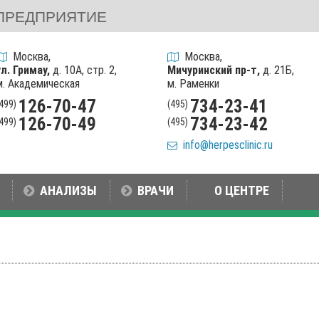
ПРЕДПРИЯТИЕ
Москва,
Москва,
ул. Гримау,
д. 10А, стр. 2,
Мичуринский пр-т,
д. 21Б,
м. Академическая
м. Раменки
126-70-47
734-23-41
(499)
(495)
126-70-49
734-23-42
(499)
(495)
info@herpesclinic.ru
АНАЛИЗЫ
ВРАЧИ
О ЦЕНТРЕ