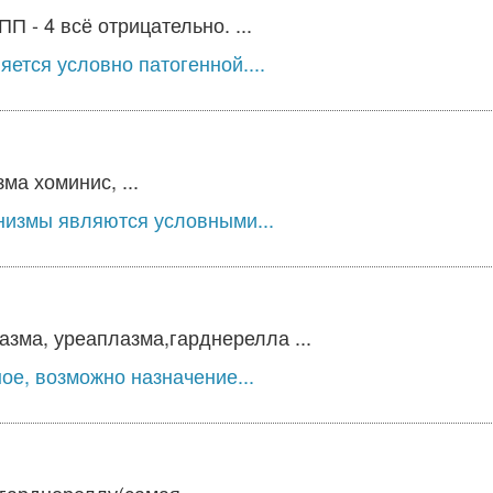
 - 4 всё отрицательно. ...
ется условно патогенной....
а хоминис, ...
низмы являются условными...
зма, уреаплазма,гарднерелла ...
ое, возможно назначение...