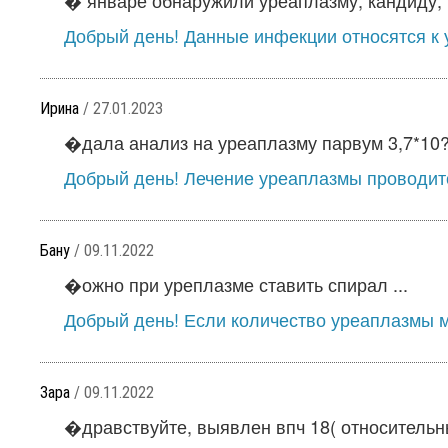
� январе обнаружили уреаплазму, кандиду, 
Добрый день! Данные инфекции относятся к у
Ирина
/ 27.01.2023
�дала анализ на уреаплазму парвум 3,7*10?5
Добрый день! Лечение уреаплазмы проводится
Бану
/ 09.11.2022
�ожно при уреплазме ставить спирал ...
Добрый день! Если количество уреаплазмы ме
Зара
/ 09.11.2022
�дравствуйте, выявлен впч 18( относительный