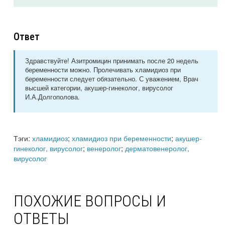
Ответ
Здравствуйте! Азитромицин принимать после 20 недель
беременности можно. Пролечивать хламидиоз при
беременности следует обязательно. С уважением, Врач
высшей категории, акушер-гинеколог, вирусолог
И.А.Долгополова.
Тэги:
хламидиоз
;
хламидиоз при беременности
;
акушер-
гинеколог, вирусолог
;
венеролог
;
дерматовенеролог,
вирусолог
ПОХОЖИЕ ВОПРОСЫ И
ОТВЕТЫ