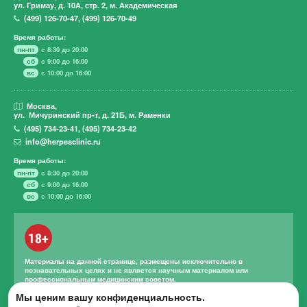
ул. Гримау,
д. 10А, стр. 2, м. Академическая
(499)
126-70-47
,
(499)
126-70-49
Время работы:
пн-пт
с 8:30 до 20:00
сб
с 9:00 до 16:00
вс
с 10:00 до 16:00
Москва,
ул. Мичуринский пр-т,
д. 21Б, м. Раменки
(495)
734-23-41
,
(495)
734-23-42
info@herpesclinic.ru
Время работы:
пн-пт
с 8:30 до 20:00
сб
с 9:00 до 16:00
вс
с 10:00 до 16:00
18+
Материалы на данной странице, размещены исключительно в
познавательных целях и не является научным материалом или
профессиональным медицинским советом.
Мы ценим вашу конфиденциальность.
Правильное лечение и назначение лекарственных средств может
проводиться только квалифицированным специалистом с учетом