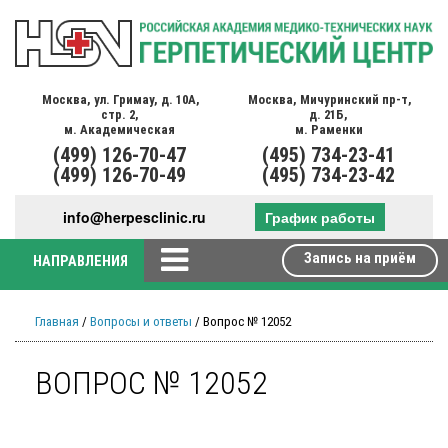
Москва,
ул. Гримау,
д. 10А,
Москва,
Мичуринский пр-т,
стр. 2,
д. 21Б,
м. Академическая
м. Раменки
(499)
126-70-47
(495)
734-23-41
(499)
126-70-49
(495)
734-23-42
info@herpesclinic.ru
График работы
Запись на приём
НАПРАВЛЕНИЯ
Главная
/
Вопросы и ответы
/ Вопрос № 12052
ВОПРОС № 12052