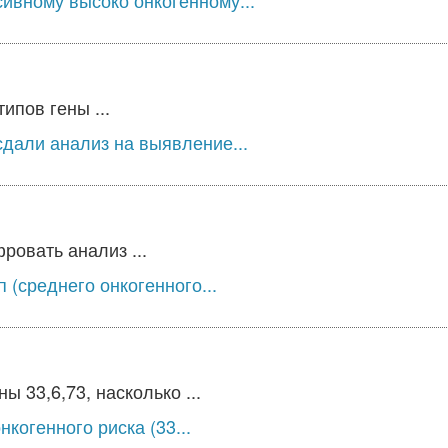
сивному высоко онкогенному...
ипов гены ...
дали анализ на выявление...
овать анализ ...
 (среднего онкогенного...
 33,6,73, насколько ...
когенного риска (33...