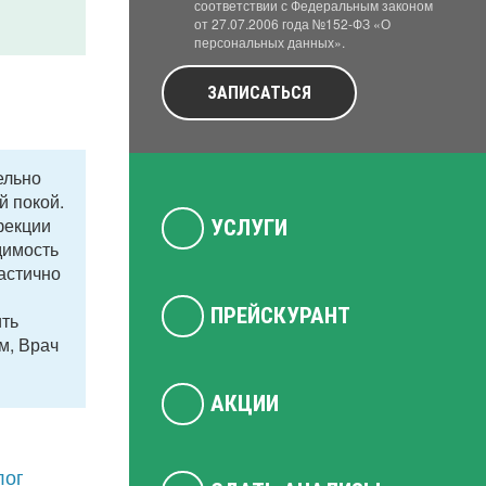
соответствии с Федеральным законом
от 27.07.2006 года №152-ФЗ «О
персональных данных».
ЗАПИСАТЬСЯ
ельно
й покой.
фекции
УСЛУГИ
димость
астично
ПРЕЙСКУРАНТ
ить
м, Врач
АКЦИИ
лог