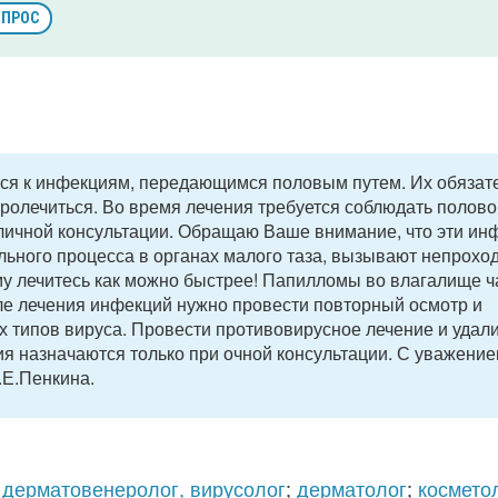
ОПРОС
ся к инфекциям, передающимся половым путем. Их обязат
ролечиться. Во время лечения требуется соблюдать полово
 личной консультации. Обращаю Ваше внимание, что эти ин
льного процесса в органах малого таза, вызывают непрохо
му лечитесь как можно быстрее! Папилломы во влагалище ч
е лечения инфекций нужно провести повторный осмотр и
 типов вируса. Провести противовирусное лечение и удал
 назначаются только при очной консультации. С уважение
.Е.Пенкина.
;
дерматовенеролог, вирусолог
;
дерматолог
;
космето