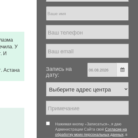
плазма
ечила. У
. И
Запись на
 г. Астана
дату:
Нажимая кнопку «Записаться», я даю
Администрации Сайта своё
Согласие на
обработку моих персональных данных
, в