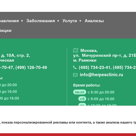
равления
Заболевания
Услуги
Анализы
Акции
,
Москва,
д. 10А, стр. 2,
ул. Мичуринский пр-т,
д. 21Б
ческая
м. Раменки
-70-47
,
(499)
126-70-49
(495)
734-23-41
,
(495)
734-2
info@herpesclinic.ru
ы:
0 до 20:00
Время работы:
0 до 16:00
пн-пт
с 8:30 до 20:00
00 до 16:00
сб
с 9:00 до 16:00
вс
с 10:00 до 16:00
 показа персонализированной рекламы или контента, а также анализа нашего 
А К Ц И И