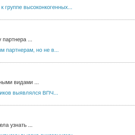
к группе высоконкогенных...
 партнера ...
 партнерам, но не в...
ыми видами ...
ников выявлялся ВПЧ...
а узнать ...