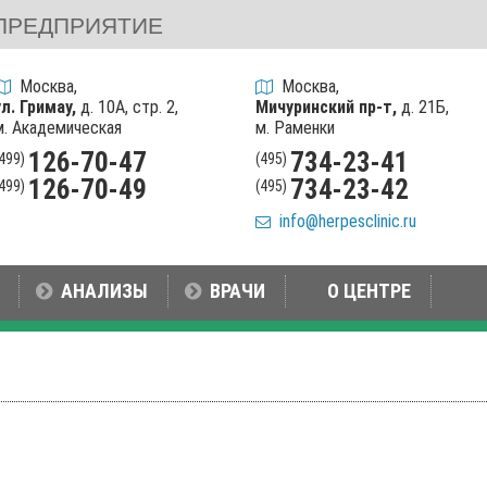
ПРЕДПРИЯТИЕ
Москва,
Москва,
ул. Гримау,
д. 10А, стр. 2,
Мичуринский пр-т,
д. 21Б,
м. Академическая
м. Раменки
126-70-47
734-23-41
(499)
(495)
126-70-49
734-23-42
(499)
(495)
info@herpesclinic.ru
АНАЛИЗЫ
ВРАЧИ
О ЦЕНТРЕ