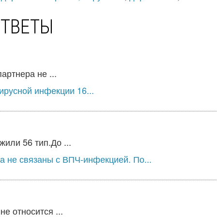
ОТВЕТЫ
артнера не ...
русной инфекции 16...
или 56 тип.До ...
а не связаны с ВПЧ-инфекцией. По...
е относится ...