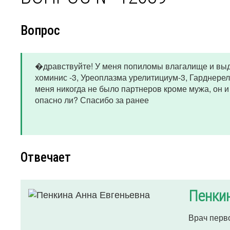
Вопрос
�дравствуйте! У меня попиломы влагалище и выд
хоминис -3, Уреоплазма урелитициум-3, Гарднерелл
меня никогда не было партнеров кроме мужа, он и 
опасно ли? Спасибо за ранее
Отвечает
Пенкин
Врач перв