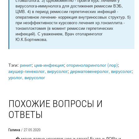
стоматолога. 3) одномоментно - пройти курс лечения у
вирусолога-иммунолога для достижения ремиссии ВЭБ,
ЦМВ. 4) в период ремиссии герпетических инфекций -
оперативное лечение- коррекция внутриносовых структур. 5)
при неэффективности курсового лечения хр.тонзиллита -
тонзиллэктомия (в момент ремиссии герпетических
инфекций). С уважением, Врач отоларинголог
Ю.К.Бортникова.
Тэги:
ринит
;
цмв-инфекция
;
оториноларинголог (лор)
;
акушер-гинеколог, вирусолог
;
дерматовенеролог, вирусолог
;
уролог, вирусолог
ПОХОЖИЕ ВОПРОСЫ И
ОТВЕТЫ
Галина
/ 27.05.2020
� меня давно чешется нос и глаза! Была и ЛОРа и