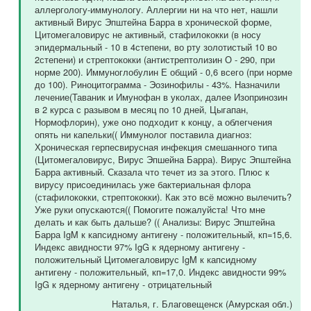
аллергологу-иммунологу. Аллергии ни на что нет, нашли
активный Вирус Эпштейна Барра в хронической форме,
Цитомегаловирус не активный, стафилококки (в носу
эпидермальный - 10 в 4степени, во рту золотистый 10 во
2степени) и стрептококки (антистрептолизин О - 290, при
норме 200). Иммуноглобулин Е общий - 0,6 всего (при норме
до 100). Риноцитограмма - Эозинофилы - 43%. Назначили
лечение(Таваник и Имунофан в уколах, далее Изопринозин
в 2 курса с разывом в месяц по 10 дней, Цыгапан,
Нормофлорин), уже оно подходит к концу, а облегчения
опять ни капельки(( Иммунолог поставила диагноз:
Хроническая герпесвирусная инфекция смешанного типа
(Цитомегаловирус, Вирус Эпшейна Барра). Вирус Эпштейна
Барра активный. Сказала что течет из за этого. Плюс к
вирусу присоединилась уже бактериальная флора
(стафилококки, стрептококки). Как это всё можно вылечить?
Уже руки опускаются(( Помогите пожалуйста! Что мне
делать и как быть дальше? (( Анализы: Вирус Эпштейна
Барра IgM к капсидному антигену - положительный, кп=15,6.
Индекс авидности 97% IgG к ядерному антигену -
положительный Цитомегаловирус IgM к капсидному
антигену - положительный, кп=17,0. Индекс авидности 99%
IgG к ядерному антигену - отрицательный
Наталья
, г. Благовещенск (Амурская обл.)