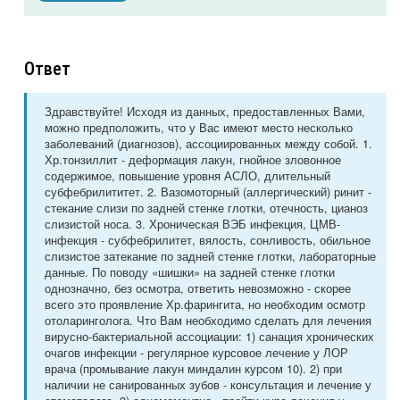
Ответ
Здравствуйте! Исходя из данных, предоставленных Вами,
можно предположить, что у Вас имеют место несколько
заболеваний (диагнозов), ассоциированных между собой. 1.
Хр.тонзиллит - деформация лакун, гнойное зловонное
содержимое, повышение уровня АСЛО, длительный
субфебрилититет. 2. Вазомоторный (аллергический) ринит -
стекание слизи по задней стенке глотки, отечность, цианоз
слизистой носа. 3. Хроническая ВЭБ инфекция, ЦМВ-
инфекция - субфебрилитет, вялость, сонливость, обильное
слизистое затекание по задней стенке глотки, лабораторные
данные. По поводу «шишки» на задней стенке глотки
однозначно, без осмотра, ответить невозможно - скорее
всего это проявление Хр.фарингита, но необходим осмотр
отоларинголога. Что Вам необходимо сделать для лечения
вирусно-бактериальной ассоциации: 1) санация хронических
очагов инфекции - регулярное курсовое лечение у ЛОР
врача (промывание лакун миндалин курсом 10). 2) при
наличии не санированных зубов - консультация и лечение у