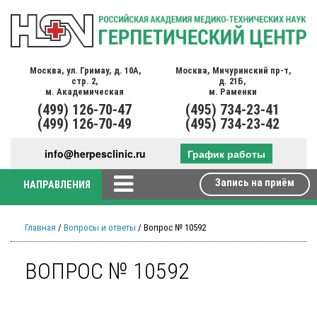
Москва,
ул. Гримау,
д. 10А,
Москва,
Мичуринский пр-т,
стр. 2,
д. 21Б,
м. Академическая
м. Раменки
(499)
126-70-47
(495)
734-23-41
(499)
126-70-49
(495)
734-23-42
info@herpesclinic.ru
График работы
Запись на приём
НАПРАВЛЕНИЯ
Главная
/
Вопросы и ответы
/ Вопрос № 10592
ВОПРОС № 10592