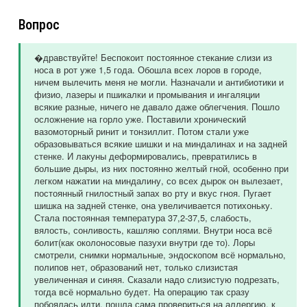
Вопрос
�дравствуйте! Беспокоит постоянное стекание слизи из
носа в рот уже 1,5 года. Обошла всех лоров в городе,
ничем вылечить меня не могли. Назначали и антибиотики и
физио, лазеры и пшикалки и промывания и ингаляции
всякие разные, ничего не давало даже облегчения. Пошло
осложнение на горло уже. Поставили хронический
вазомоторный ринит и тонзиллит. Потом стали уже
образовываться всякие шишки и на миндалинах и на задней
стенке. И лакуны деформировались, превратились в
большие дыры, из них постоянно желтый гной, особенно при
легком нажатии на миндалину, со всех дырок он вылезает,
постоянный гнилостный запах во рту и вкус гноя. Пугает
шишка на задней стенке, она увеличивается потихоньку.
Стала постоянная температура 37,2-37,5, слабость,
вялость, сонливость, кашляю соплями. Внутри носа всё
болит(как околоносовые пазухи внутри где то). Лоры
смотрели, снимки нормальные, эндоскопом всё нормально,
полипов нет, образований нет, только слизистая
увеличенная и синяя. Сказали надо слизистую подрезать,
тогда всё нормально будет. На операцию так сразу
побоялась идти, пошла сама провериться на аллергию, к