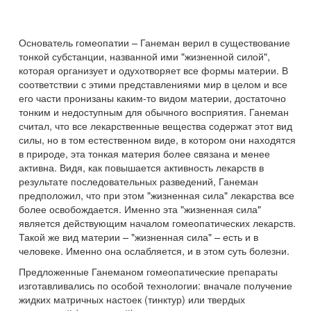
Основатель гомеопатии – Ганеман верил в существование
тонкой субстанции, названной ими "жизненной силой",
которая организует и одухотворяет все формы материи. В
соответствии с этими представлениями мир в целом и все
его части пронизаны каким-то видом материи, достаточно
тонким и недоступным для обычного восприятия. Ганеман
считал, что все лекарственные вещества содержат этот вид
силы, но в том естественном виде, в котором они находятся
в природе, эта тонкая материя более связана и менее
активна. Видя, как повышается активность лекарств в
результате последовательных разведений, Ганеман
предположил, что при этом "жизненная сила" лекарства все
более освобождается. Именно эта "жизненная сила"
является действующим началом гомеопатических лекарств.
Такой же вид материи – "жизненная сила" – есть и в
человеке. Именно она ослабляется, и в этом суть болезни.
Предложенные Ганеманом гомеопатические препараты
изготавливались по особой технологии: вначале получение
жидких матричных настоек (тинктур) или твердых