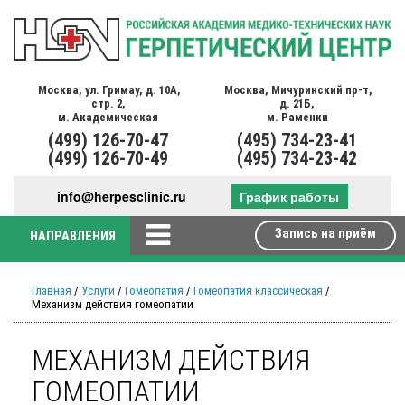
Москва,
ул. Гримау,
д. 10А,
Москва,
Мичуринский пр-т,
стр. 2,
д. 21Б,
м. Академическая
м. Раменки
(499)
126-70-47
(495)
734-23-41
(499)
126-70-49
(495)
734-23-42
info@herpesclinic.ru
График работы
Запись на приём
НАПРАВЛЕНИЯ
Главная
/
Услуги
/
Гомеопатия
/
Гомеопатия классическая
/
Механизм действия гомеопатии
МЕХАНИЗМ ДЕЙСТВИЯ
ГОМЕОПАТИИ