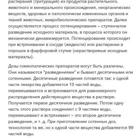
растираний (тритураций) из продуктов растительного,
животного и минерального происхождения, неорганических
веществ, здоровых и патологически измененных органов и
тканей животных, микробиологических препаратов. Далее
осуществляется процесс потенциирования – ступенчатое
разведение исходного материала, в процессе которого он
механически динамизируется. Потенцирование происходит
при встряхивании в сосуде (жидкости) или растирании в
порошок в фарфоровой ступке (нерастворимые исходные
материалы).
Дозы гомеопатических препаратов могут быть различны.
Они называются "разведениями" и бывают десятичными или
сотенными. Десятичные разведения готовятся так: к одной
части лекарства добавляется 10 частей воды,
перемешивается и встряхивается для равномерного
распределения действующего вещества в растворе.
Получается первое десятичное разведение. Потом одну
часть этого раствора соединяют с 9 частями воды,
перемешивают и встряхивают – это второе десятичное
разведение, и т. д. При приготовлении сотенных доз,
технология та же, но к одной части вещества добавляется 99
частей воды.