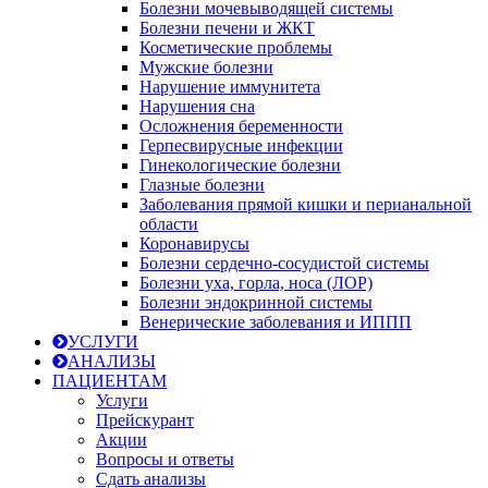
Болезни мочевыводящей системы
Болезни печени и ЖКТ
Косметические проблемы
Мужские болезни
Нарушение иммунитета
Нарушения сна
Осложнения беременности
Герпесвирусные инфекции
Гинекологические болезни
Глазные болезни
Заболевания прямой кишки и перианальной
области
Коронавирусы
Болезни сердечно-сосудистой системы
Болезни уха, горла, носа (ЛОР)
Болезни эндокринной системы
Венерические заболевания и ИППП
УСЛУГИ
АНАЛИЗЫ
ПАЦИЕНТАМ
Услуги
Прейскурант
Акции
Вопросы и ответы
Сдать анализы