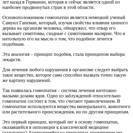
лет назад в Германии, которая и сейчас является одной из
наиболее продвинутых стран в этой области.
Основоположником гомеопатии является немецкий ученый
Самуил Ганеман, который, изучая свойства влияния хинного
дерева на организм человека, обнаружил, что отвар его
вызывает симптомы, сходные с симптомами малярии. Что и
натолкнуло его на мысль о том, что подобное лечится
подобным.
Эта аналогия – принцип подобия, стала принципом выбора
лекарств.
Для лечения любого нарушения в организме следует выбрать
такое вещество, которое само способно вызвать точно такую
же картину нарушений.
Так появилась гомеопатия – система лечения ничтожно
малыми дозами ядов. Одно из заблуждений относительно
гомеопатии состоит в том, что считают траволечением. В
гомеопатии используются вещества минерального, животного
или растительного происхождения, но по другим принципам.
Это первый принцип, который лег в основу гомеопатии,
оказавшейся в оппозиции к классической медицине
(аллопатии), базирующейся на принципах применения тех