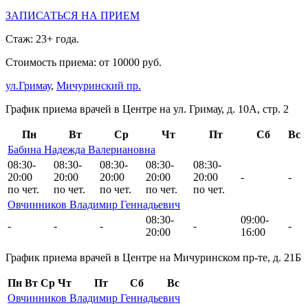
ЗАПИСАТЬСЯ НА ПРИЕМ
Стаж: 23+ года.
Стоимость приема: от 10000 руб.
ул.Гримау
,
Мичуринский пр.
График приема врачей в Центре на ул. Гримау, д. 10А, стр. 2
Пн
Вт
Ср
Чт
Пт
Сб
Вс
Бабина Надежда Валериановна
08:30-
08:30-
08:30-
08:30-
08:30-
20:00
20:00
20:00
20:00
20:00
-
-
по чет.
по чет.
по чет.
по чет.
по чет.
Овчинников Владимир Геннадьевич
08:30-
09:00-
-
-
-
-
-
20:00
16:00
График приема врачей в Центре на Мичуринском пр-те, д. 21Б
Пн
Вт
Ср
Чт
Пт
Сб
Вс
Овчинников Владимир Геннадьевич