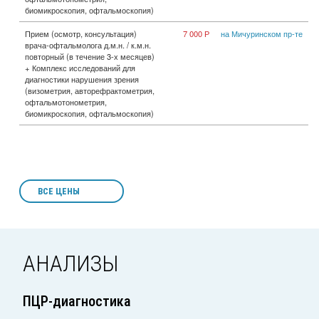
биомикроскопия, офтальмоскопия)
Прием (осмотр, консультация)
7 000 Р
на Мичуринском пр-те
врача-офтальмолога д.м.н. / к.м.н.
повторный (в течение 3-х месяцев)
+ Комплекс исследований для
диагностики нарушения зрения
(визометрия, авторефрактометрия,
офтальмотонометрия,
биомикроскопия, офтальмоскопия)
ВСЕ ЦЕНЫ
АНАЛИЗЫ
ПЦР-диагностика