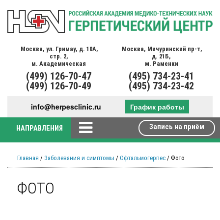
Москва,
ул. Гримау,
д. 10А,
Москва,
Мичуринский пр-т,
стр. 2,
д. 21Б,
м. Академическая
м. Раменки
(499)
126-70-47
(495)
734-23-41
(499)
126-70-49
(495)
734-23-42
info@herpesclinic.ru
График работы
Запись на приём
НАПРАВЛЕНИЯ
Главная
/
Заболевания и симптомы
/
Офтальмогерпес
/ Фото
ФОТО