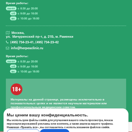
Время работы:
пн-пт
с 8:30 до 20:00
сб
с 9:00 до 16:00
вс
с 10:00 до 16:00
Москва,
ул. Мичуринский пр-т,
д. 21Б, м. Раменки
(495)
734-23-41
,
(495)
734-23-42
info@herpesclinic.ru
Время работы:
пн-пт
с 8:30 до 20:00
сб
с 9:00 до 16:00
вс
с 10:00 до 16:00
18+
Материалы на данной странице, размещены исключительно в
познавательных целях и не является научным материалом или
профессиональным медицинским советом.
Правильное лечение и назначение лекарственных средств может
Мы ценим вашу конфиденциальность.
проводиться только квалифицированным специалистом с учетом
Мы используем файлы cookie для улучшения вашего опыта просмотра, показа
проведенной диагностики и истории болезни.
персонализированной рекламы или контента, а также анализа нашего трафика.
Нажимая «Принять все», вы соглашаетесь с использованием файлов cookie.