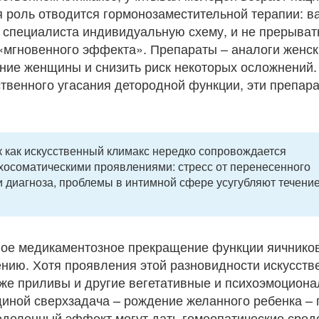
я роль отводится гормонозаместительной терапии: в
 специалиста индивидуальную схему, и не прерыват
«мгновенного эффекта». Препараты – аналоги женск
ние женщины и снизить риск некоторых осложнений.
ственного угасания детородной функции, эти препар
к как искусственный климакс нередко сопровождается
осоматическими проявлениями: стресс от перенесенного
и диагноза, проблемы в интимной сфере усугубляют течени
ное медикаментозное прекращение функции яичников
нию. Хотя проявления этой разновидности искусств
е же приливы и другие вегетативные и психоэмоцион
щиной сверхзадача – рождение желанного ребенка – 
еделенный эффект могут дать гомеопатические сред