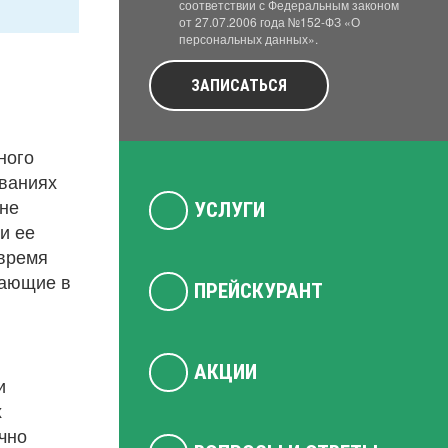
соответствии с Федеральным законом
от 27.07.2006 года №152-ФЗ «О
персональных данных».
ЗАПИСАТЬСЯ
ного
еваниях
 не
УСЛУГИ
и ее
 время
тающие в
ПРЕЙСКУРАНТ
АКЦИИ
и
х
ично