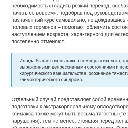
необходимость сгладить резкий переход, особа
начать ее вовремя, подобрав под руководством
назначенный курс самовольно, не дождавшись 
половых гормонов – помогают облегчить состоя
наступлением возраста, характерного для есте
постепенно отменяют.
Иногда бывает очень важна помощь психолога, та
выраженными депрессивными состояниями и псих
хирургического вмешательства, осознание тяжест
климактерического синдрома.
Отдельный случай представляет собой времен
подготовки к экстракорпоральному оплодотворе
климакса также могут быть весьма тягостны (т
нарушения), тем не менее, стоящая перед жен
ей справиться с временными трудностями. Опр