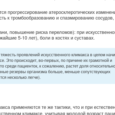
тся прогрессирование атеросклеротических изменен
сть к тромбообразованию и спазмированию сосудов,
кани, повышение риска переломов): при искусственно
айшие 5-10 лет), боли в костях и суставах.
тяжесть проявлений искусственного климакса в целом нач
е. Это происходит, во-первых, по причине их грамотной и
что среди пациенток, к сожалению, растет доля относительн
нные резервы организма больше, меньше сопутствующих
ся несколько легче).
акса применяются те же тактики, что и при естестве
сственном климаксе, учитывая молодой возраст паци