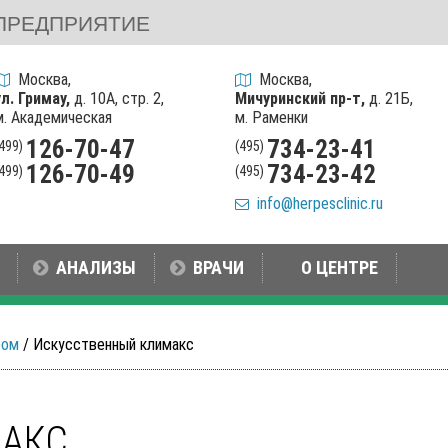
ПРЕДПРИЯТИЕ
Москва,
Москва,
ул. Гримау,
д. 10А, стр. 2,
Мичуринский пр-т,
д. 21Б,
м. Академическая
м. Раменки
126-70-47
734-23-41
(499)
(495)
126-70-49
734-23-42
(499)
(495)
info@herpesclinic.ru
АНАЛИЗЫ
ВРАЧИ
О ЦЕНТРЕ
ром
/ Искусственный климакс
АКС