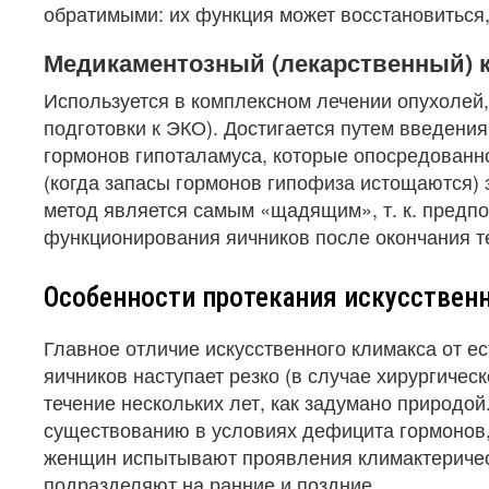
обратимыми: их функция может восстановиться, 
Медикаментозный (лекарственный) 
Используется в комплексном лечении опухолей, 
подготовки к ЭКО). Достигается путем введени
гормонов гипоталамуса, которые опосредованно
(когда запасы гормонов гипофиза истощаются) 
метод является самым «щадящим», т. к. предп
функционирования яичников после окончания т
Особенности протекания искусствен
Главное отличие искусственного климакса от е
яичников наступает резко (в случае хирургичес
течение нескольких лет, как задумано природо
существованию в условиях дефицита гормонов,
женщин испытывают проявления климактеричес
подразделяют на ранние и поздние.