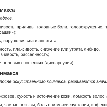
имакса
еделе.
ивость, приливы, головные боли, головокружение, 
рашки»);
 нарушения сна и аппетита;
ость, плаксивость, снижение или утрата либидо,
вчивость, рассеянность;
ри половых сношениях (диспареуния).
лимакса
 после искусственного климакса, развиваются знач
кровов, сухость и истончение кожи, ломкость волос и
, частые позывы, боль при мочеиспускании; инфекц