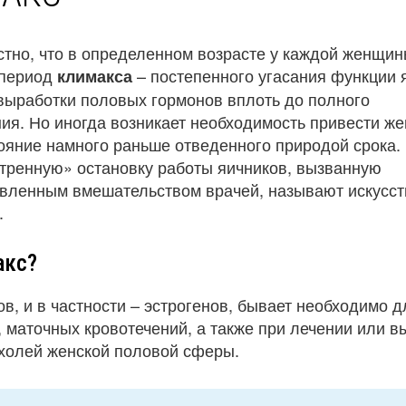
тно, что в определенном возрасте у каждой женщи
 период
– постепенного угасания функции 
климакса
выработки половых гормонов вплоть до полного
ия. Но иногда возникает необходимость привести ж
тояние намного раньше отведенного природой срока.
стренную» остановку работы яичников, вызванную
вленным вмешательством врачей, называют искусс
.
акс?
в, и в частности – эстрогенов, бывает необходимо д
 маточных кровотечений, а также при лечении или в
ухолей женской половой сферы.