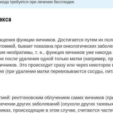
гда требуется при лечении бесплодия.
акса
щения функции яичников. Достигается путем их пол
томией, бывает показана при онкологических забол
ия необратимы, т. е., функция яичников уже никогда
же после удаления одной только матки (например, пр
чников. Это происходит сразу или через некоторое
ия (при удалении матки перевязываются сосуды, пи
пией: рентгеновским облучением самих яичников (пр
лечении других заболеваний (опухоли других тазовы
чниках, происходящие в этом случае, считаются част