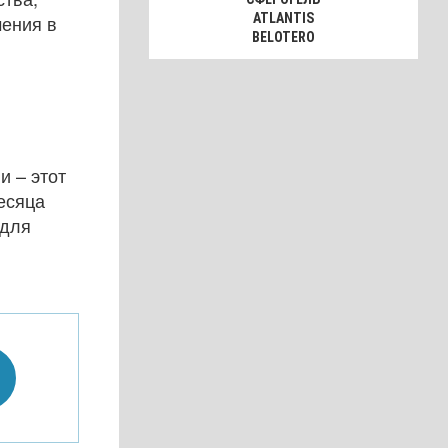
чения в
ATLANTIS
BELOTERO
и – этот
есяца
 для