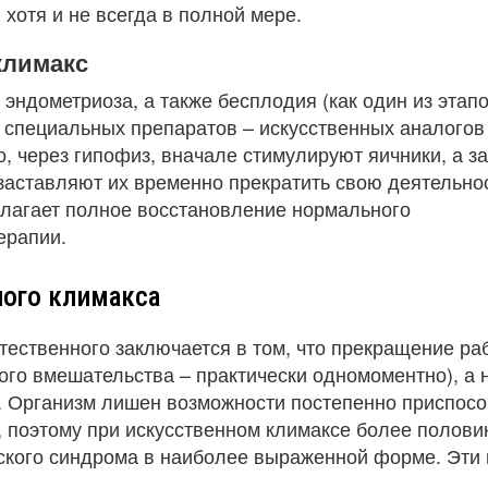
хотя и не всегда в полной мере.
климакс
эндометриоза, а также бесплодия (как один из этап
я специальных препаратов – искусственных аналогов
, через гипофиз, вначале стимулируют яичники, а з
заставляют их временно прекратить свою деятельнос
олагает полное восстановление нормального
ерапии.
ного климакса
стественного заключается в том, что прекращение ра
кого вмешательства – практически одномоментно), а 
й. Организм лишен возможности постепенно приспосо
 поэтому при искусственном климаксе более полов
кого синдрома в наиболее выраженной форме. Эти 