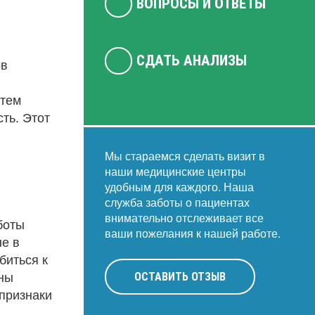
ВОПРОСЫ И ОТВЕТЫ
СДАТЬ АНАЛИЗЫ
ов
атем
ть. Этот
Мы стараемся сделать визит в
наши медицинские центры
удобным для каждого. Наша
служба заботы о пациентах
внимательно отслеживает все
боты
ваши пожелания к нашей работе.
не в
биться к
ины
ОСТАВИТЬ ОТЗЫВ
признаки