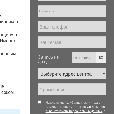
ны
яичников,
енщину в
 Именно
твенным
Запись на
дату:
ля
ысоком
Нажимая кнопку «Записаться», я даю
Администрации Сайта своё
Согласие на
обработку моих персональных данных
, в