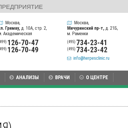
ПРЕДПРИЯТИЕ
Москва,
Москва,
ул. Гримау,
д. 10А, стр. 2,
Мичуринский пр-т,
д. 21Б,
м. Академическая
м. Раменки
126-70-47
734-23-41
(499)
(495)
126-70-49
734-23-42
(499)
(495)
info@herpesclinic.ru
АНАЛИЗЫ
ВРАЧИ
О ЦЕНТРЕ
Я)