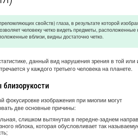
реломляющих свойств) глаза, в результате которой изобр
 позволяет человеку четко видеть предметы, расположенные 
положенные вблизи, видны достаточно четко.
татистике, данный вид нарушения зрения в той или 
тречается у каждого третьего человека на планете.
 близорукости
й фокусировке изображения при миопии могут
овать две основные причины:
льная, слишком вытянутая в передне-заднем напра
зного яблока, которая обусловливает так называем
ть;