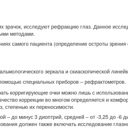
х зрачок, исследуют рефракцию глаз. Данное иссле
ыми методами.
ях самого пациента (определение остроты зрения 
льмологического зеркала и скиаскопической линейк
 помощью специальных приборов – рефрактометров.
рать корригирующие очки можно лишь с использован
 качество коррекции во многом определяется и комфо
з, степенью их переносимости.
й – до минус 3 диоптрий, средней – от -3,25 до -6 д
дования должен также включать исследование глазно