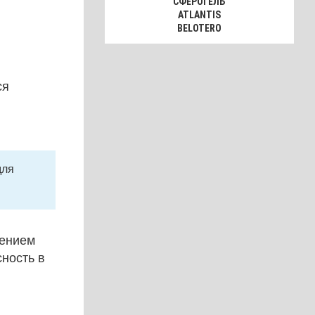
СФЕРОГЕЛЬ
ATLANTIS
BELOTERO
ся
для
шением
сность в