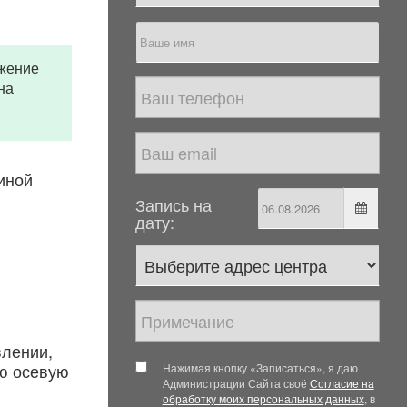
ажение
на
иной
Запись на
дату:
влении,
ую осевую
Нажимая кнопку «Записаться», я даю
Администрации Сайта своё
Согласие на
обработку моих персональных данных
, в