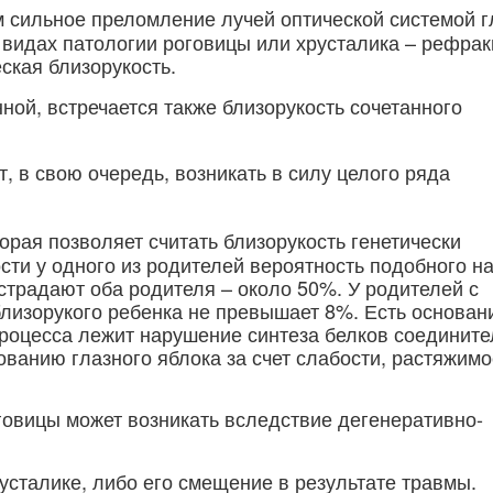
 сильное преломление лучей оптической системой г
 видах патологии роговицы или хрусталика – рефра
ская близорукость.
ной, встречается также близорукость сочетанного
, в свою очередь, возникать в силу целого ряда
рая позволяет считать близорукость генетически
ти у одного из родителей вероятность подобного н
страдают оба родителя – около 50%. У родителей с
лизорукого ребенка не превышает 8%. Есть основан
 процесса лежит нарушение синтеза белков соединит
ванию глазного яблока за счет слабости, растяжимо
овицы может возникать вследствие дегенеративно-
усталике, либо его смещение в результате травмы.