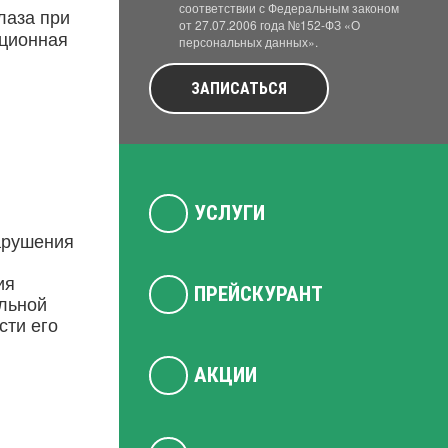
соответствии с Федеральным законом
лаза при
от 27.07.2006 года №152-ФЗ «О
кционная
персональных данных».
ЗАПИСАТЬСЯ
УСЛУГИ
арушения
ия
ПРЕЙСКУРАНТ
ельной
сти его
АКЦИИ