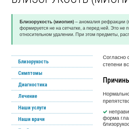
Близорукость (миопия)
– аномалия рефракции (п
формируется не на сетчатке, а перед ней. Это не
относительном удалении. При этом предметы, рас
Согласно с
Близорукость
степени вс
Симптомы
Причины
Диагностика
Нормально
Лечение
препятств
Наши услуги
неправи
форма гла
Наши врачи
близорукос