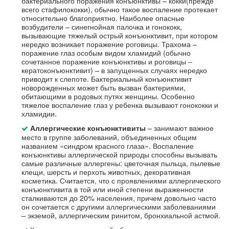
бактериального поражения конъюнктивы – кокки(прежде
всего стафилококки), обычно такое воспаление протекает
относительно благоприятно. Наиболее опасные
возбудители – синегнойная палочка и гонококк,
вызывающие тяжелый острый конъюнктивит, при котором
нередко возникает поражение роговицы. Трахома –
поражение глаз особым видом хламидий (обычно
сочетанное поражение конъюнктивы и роговицы –
кератоконъюнктивит) – в запущенных случаях нередко
приводит к слепоте. Бактериальный конъюнктивит
новорожденных может быть вызван бактериями,
обитающими в родовых путях женщины. Особенно
тяжелое воспаление глаз у ребенка вызывают гонококки и
хламидии.
– занимают важное
Аллергические конъюнктивиты
место в группе заболеваний, объединенных общим
названием «синдром красного глаза». Воспаление
конъюнктивы аллергической природы способны вызывать
самые различные аллергены: цветочная пыльца, пылевые
клещи, шерсть и перхоть животных, декоративная
косметика. Считается, что с проявлениями аллергического
конъюнктивита в той или иной степени выраженности
сталкиваются до 20% населения, причем довольно часто
он сочетается с другими аллергическими заболеваниями
– экземой, аллергическим ринитом, бронхиальной астмой.