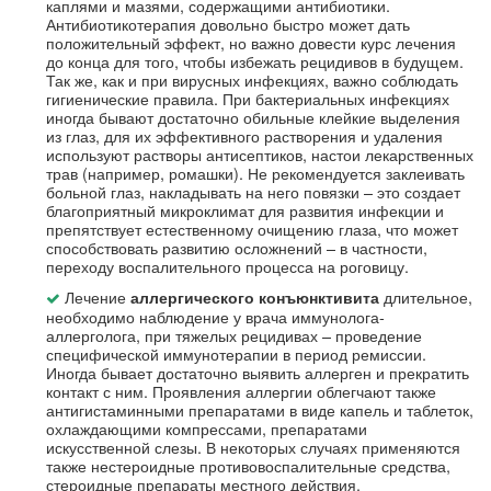
каплями и мазями, содержащими антибиотики.
Антибиотикотерапия довольно быстро может дать
положительный эффект, но важно довести курс лечения
до конца для того, чтобы избежать рецидивов в будущем.
Так же, как и при вирусных инфекциях, важно соблюдать
гигиенические правила. При бактериальных инфекциях
иногда бывают достаточно обильные клейкие выделения
из глаз, для их эффективного растворения и удаления
используют растворы антисептиков, настои лекарственных
трав (например, ромашки). Не рекомендуется заклеивать
больной глаз, накладывать на него повязки – это создает
благоприятный микроклимат для развития инфекции и
препятствует естественному очищению глаза, что может
способствовать развитию осложнений – в частности,
переходу воспалительного процесса на роговицу.
Лечение
длительное,
аллергического конъюнктивита
необходимо наблюдение у врача иммунолога-
аллерголога, при тяжелых рецидивах – проведение
специфической иммунотерапии в период ремиссии.
Иногда бывает достаточно выявить аллерген и прекратить
контакт с ним. Проявления аллергии облегчают также
антигистаминными препаратами в виде капель и таблеток,
охлаждающими компрессами, препаратами
искусственной слезы. В некоторых случаях применяются
также нестероидные противовоспалительные средства,
стероидные препараты местного действия.