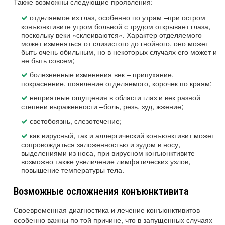
Также возможны следующие проявления:
отделяемое из глаз, особенно по утрам –при остром
конъюнктивите утром больной с трудом открывает глаза,
поскольку веки «склеиваются». Характер отделяемого
может изменяться от слизистого до гнойного, оно может
быть очень обильным, но в некоторых случаях его может и
не быть совсем;
болезненные изменения век – припухание,
покраснение, появление отделяемого, корочек по краям;
неприятные ощущения в области глаз и век разной
степени выраженности –боль, резь, зуд, жжение;
светобоязнь, слезотечение;
как вирусный, так и аллергический конъюнктивит может
сопровождаться заложенностью и зудом в носу,
выделениями из носа, при вирусном конъюнктивите
возможно также увеличение лимфатических узлов,
повышение температуры тела.
Возможные осложнения конъюнктивита
Своевременная диагностика и лечение конъюнктивитов
особенно важны по той причине, что в запущенных случаях