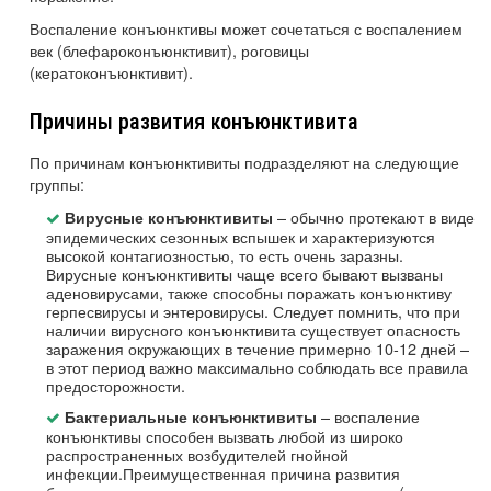
Воспаление конъюнктивы может сочетаться с воспалением
век (блефароконъюнктивит), роговицы
(кератоконъюнктивит).
Причины развития конъюнктивита
По причинам конъюнктивиты подразделяют на следующие
группы:
– обычно протекают в виде
Вирусные конъюнктивиты
эпидемических сезонных вспышек и характеризуются
высокой контагиозностью, то есть очень заразны.
Вирусные конъюнктивиты чаще всего бывают вызваны
аденовирусами, также способны поражать конъюнктиву
герпесвирусы и энтеровирусы. Следует помнить, что при
наличии вирусного конъюнктивита существует опасность
заражения окружающих в течение примерно 10-12 дней –
в этот период важно максимально соблюдать все правила
предосторожности.
– воспаление
Бактериальные конъюнктивиты
конъюнктивы способен вызвать любой из широко
распространенных возбудителей гнойной
инфекции.Преимущественная причина развития