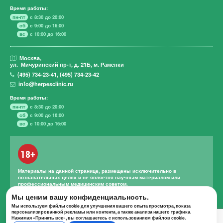
Время работы:
пн-пт
с 8:30 до 20:00
сб
с 9:00 до 16:00
вс
с 10:00 до 16:00
Москва,
ул. Мичуринский пр-т,
д. 21Б, м. Раменки
(495)
734-23-41
,
(495)
734-23-42
info@herpesclinic.ru
Время работы:
пн-пт
с 8:30 до 20:00
сб
с 9:00 до 16:00
вс
с 10:00 до 16:00
18+
Материалы на данной странице, размещены исключительно в
познавательных целях и не является научным материалом или
профессиональным медицинским советом.
Мы ценим вашу конфиденциальность.
Правильное лечение и назначение лекарственных средств может
проводиться только квалифицированным специалистом с учетом
Мы используем файлы cookie для улучшения вашего опыта просмотра, показа
проведенной диагностики и истории болезни.
персонализированной рекламы или контента, а также анализа нашего трафика.
Нажимая «Принять все», вы соглашаетесь с использованием файлов cookie.