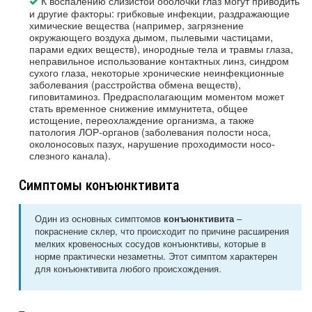
К воспалению слизистой оболочки глаз могут приводить
и другие факторы: грибковые инфекции, раздражающие
химические вещества (например, загрязнение
окружающего воздуха дымом, пылевыми частицами,
парами едких веществ), инородные тела и травмы глаза,
неправильное использование контактных линз, синдром
сухого глаза, некоторые хронические неинфекционные
заболевания (расстройства обмена веществ),
гиповитаминоз. Предрасполагающим моментом может
стать временное снижение иммунитета, общее
истощение, переохлаждение организма, а также
патология ЛОР-органов (заболевания полости носа,
околоносовых пазух, нарушение проходимости носо-
слезного канала).
Симптомы конъюнктивита
Один из основных симптомов
–
конъюнктивита
покраснение склер, что происходит по причине расширения
мелких кровеносных сосудов конъюнктивы, которые в
норме практически незаметны. Этот симптом характерен
для конъюнктивита любого происхождения.