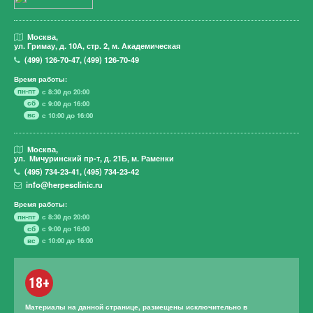
Москва,
ул. Гримау,
д. 10А, стр. 2, м. Академическая
(499)
126-70-47
,
(499)
126-70-49
Время работы:
пн-пт
с 8:30 до 20:00
сб
с 9:00 до 16:00
вс
с 10:00 до 16:00
Москва,
ул. Мичуринский пр-т,
д. 21Б, м. Раменки
(495)
734-23-41
,
(495)
734-23-42
info@herpesclinic.ru
Время работы:
пн-пт
с 8:30 до 20:00
сб
с 9:00 до 16:00
вс
с 10:00 до 16:00
18+
Материалы на данной странице, размещены исключительно в