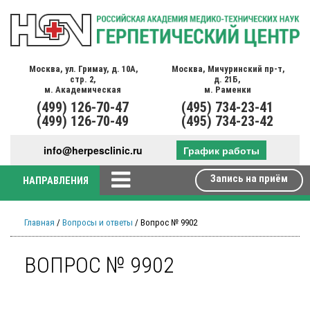
Москва,
ул. Гримау,
д. 10А,
Москва,
Мичуринский пр-т,
стр. 2,
д. 21Б,
м. Академическая
м. Раменки
(499)
126-70-47
(495)
734-23-41
(499)
126-70-49
(495)
734-23-42
info@herpesclinic.ru
График работы
Запись на приём
НАПРАВЛЕНИЯ
Главная
/
Вопросы и ответы
/ Вопрос № 9902
ВОПРОС № 9902