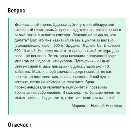
Вопрос
�енитальный герпес Здравствуйте, у меня обнаружили
атипичный генитальный герпес: зуд, жжение, покраснение и
белые пятна в области клитора. Лечение не помогло, что
делать? Вот что мне назначили:мазь ацикловир валвир
(валацикловир канон) 500 мг 2р/день 10 дней. Св. Виферон
500 10 дней. Не помогло. Затем прошла такой же курс два
раза - не помогло. Затем врач назначил следующий курс :
мильгамма - курс из 5-ти уколов. Пустырник - 20 дней.
Эпиген спрей и мазь памавир - 5 дней. Лавомакс - 10
таблеток. Мазь и спрей сначала вроде помогли, но как
перестала пользоваться, снова начался лёгкий зуд и
жжение, пятно на клиторе не проходит. Врач
порекомендовала укреплять иммунитет и проверить
хронические заболевания. И сказала, что больше ничем не
может помочь. Подскажите, стоит ли лечиться дальше?
Марина
, г. Нижний Новгород
Отвечает