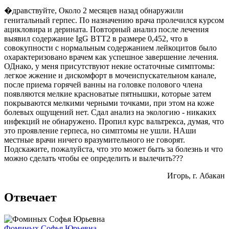
�дравствуйте, Около 2 месяцев назад обнаружили
генитальный герпес. По назначению врача пролечился курсом
ацикловира и дерината. Повторный анализ после лечения
выявил содержание IgG BTT2 в размере 0,452, что в
совокупности с нормальным содержанием лейкоцитов было
охарактеризовано врачем как успешное завершение лечения.
ОДнако, у меня присутствуют некие остаточные симптомы:
легкое жжение и дискомфорт в мочеиспускательном канале,
после приема горячей ванны на головке полового члена
появляются мелкие красноватые пятнышки, которые затем
покрываются мелкими черными точками, при этом на коже
болевых ощущений нет. Сдал анализ на экологию - никаких
инфекций не обнаружено. Пропил курс вальтрекса, думая, что
это проявление герпеса, но симптомы не ушли. НАши
местные врачи ничего вразумительного не говорят.
Подскажите, пожалуйста, что это может быть за болезнь и что
можно сделать чтобы ее определить и вылечить???
Игорь
, г. Абакан
Отвечает
Фоминых Софья Юрьевна