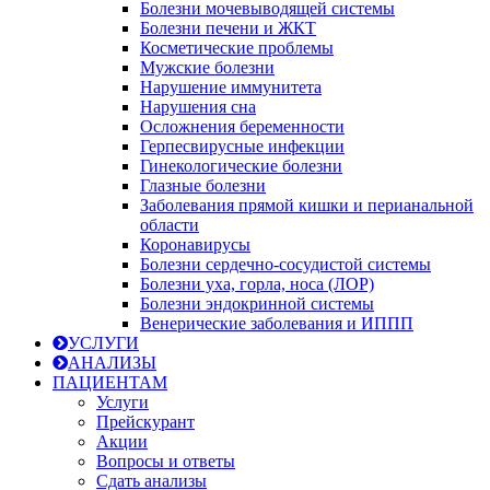
Болезни мочевыводящей системы
Болезни печени и ЖКТ
Косметические проблемы
Мужские болезни
Нарушение иммунитета
Нарушения сна
Осложнения беременности
Герпесвирусные инфекции
Гинекологические болезни
Глазные болезни
Заболевания прямой кишки и перианальной
области
Коронавирусы
Болезни сердечно-сосудистой системы
Болезни уха, горла, носа (ЛОР)
Болезни эндокринной системы
Венерические заболевания и ИППП
УСЛУГИ
АНАЛИЗЫ
ПАЦИЕНТАМ
Услуги
Прейскурант
Акции
Вопросы и ответы
Сдать анализы