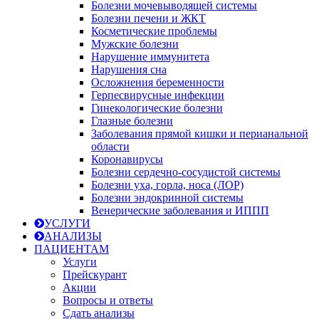
Болезни мочевыводящей системы
Болезни печени и ЖКТ
Косметические проблемы
Мужские болезни
Нарушение иммунитета
Нарушения сна
Осложнения беременности
Герпесвирусные инфекции
Гинекологические болезни
Глазные болезни
Заболевания прямой кишки и перианальной
области
Коронавирусы
Болезни сердечно-сосудистой системы
Болезни уха, горла, носа (ЛОР)
Болезни эндокринной системы
Венерические заболевания и ИППП
УСЛУГИ
АНАЛИЗЫ
ПАЦИЕНТАМ
Услуги
Прейскурант
Акции
Вопросы и ответы
Сдать анализы