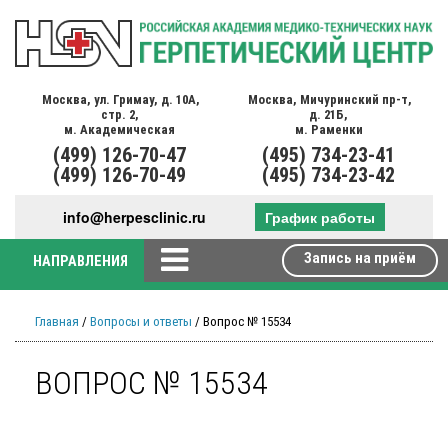
Москва,
ул. Гримау,
д. 10А,
Москва,
Мичуринский пр-т,
стр. 2,
д. 21Б,
м. Академическая
м. Раменки
(499)
126-70-47
(495)
734-23-41
(499)
126-70-49
(495)
734-23-42
info@herpesclinic.ru
График работы
Запись на приём
НАПРАВЛЕНИЯ
Главная
/
Вопросы и ответы
/ Вопрос № 15534
ВОПРОС № 15534