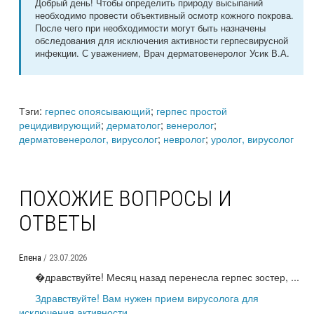
Добрый день! Чтобы определить природу высыпаний
необходимо провести объективный осмотр кожного покрова.
После чего при необходимости могут быть назначены
обследования для исключения активности герпесвирусной
инфекции. С уважением, Врач дерматовенеролог Усик В.А.
Тэги:
герпес опоясывающий
;
герпес простой
рецидивирующий
;
дерматолог
;
венеролог
;
дерматовенеролог, вирусолог
;
невролог
;
уролог, вирусолог
ПОХОЖИЕ ВОПРОСЫ И
ОТВЕТЫ
Елена
/ 23.07.2026
�дравствуйте! Месяц назад перенесла герпес зостер, ...
Здравствуйте! Вам нужен прием вирусолога для
исключения активности...