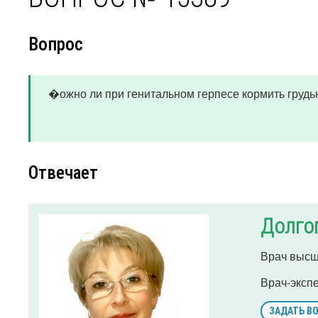
Вопрос
�ожно ли при генитальном герпесе кормить грудь
Отвечает
Долго
Врач высш
Врач-эксп
ЗАДАТЬ В