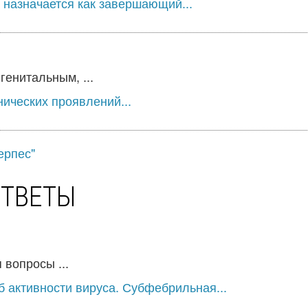
 назначается как завершающий...
енитальным, ...
нических проявлений...
ерпес"
ОТВЕТЫ
 вопросы ...
б активности вируса. Субфебрильная...