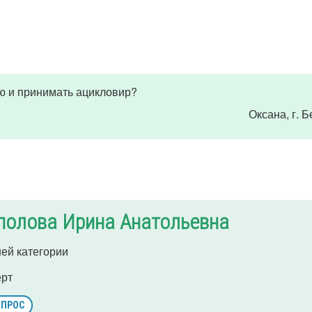
ю и принимать ацикловир?
Оксана
, г. 
полова Ирина Анатольевна
ей категории
ерт
ОПРОС