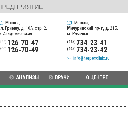
ПРЕДПРИЯТИЕ
Москва,
Москва,
ул. Гримау,
д. 10А, стр. 2,
Мичуринский пр-т,
д. 21Б,
м. Академическая
м. Раменки
126-70-47
734-23-41
(499)
(495)
126-70-49
734-23-42
(499)
(495)
info@herpesclinic.ru
АНАЛИЗЫ
ВРАЧИ
О ЦЕНТРЕ