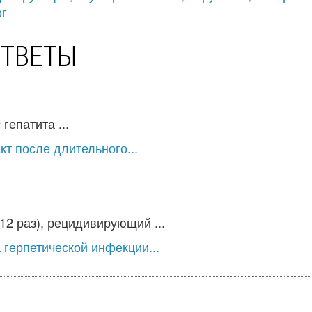
ог
ОТВЕТЫ
гепатита ...
т после длительного...
2 раз), рецидивирующий ...
герпетической инфекции...