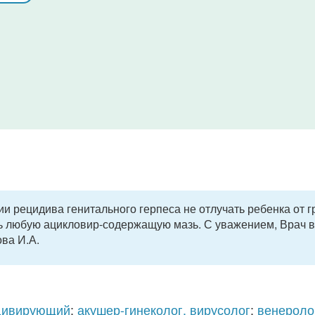
и рецидива генитального герпеса не отлучать ребенка от г
ть любую ацикловир-содержащую мазь. С уважением, Врач
ова И.А.
идивирующий
;
акушер-гинеколог, вирусолог
;
венероло