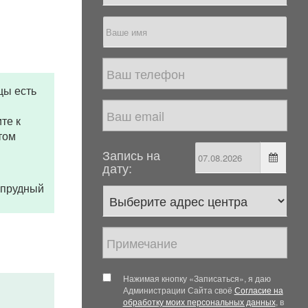
цы есть
те к
том
Запись на
дату:
гопрудный
Нажимая кнопку «Записаться», я даю
Администрации Сайта своё
Согласие на
обработку моих персональных данных
, в