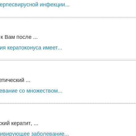
ерпесвирусной инфекции...
 Вам после ...
я кератоконуса имеет...
тический ...
евание со множеством...
ий кератит, ...
дивирующее заболевание...