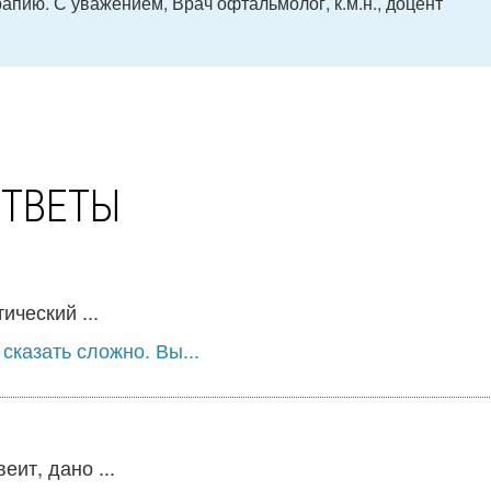
апию. С уважением, Врач офтальмолог, к.м.н., доцент
ОТВЕТЫ
ический ...
сказать сложно. Вы...
ит, дано ...