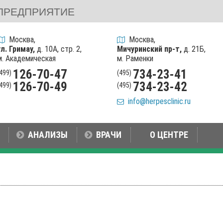
ПРЕДПРИЯТИЕ
Москва,
Москва,
ул. Гримау,
д. 10А, стр. 2,
Мичуринский пр-т,
д. 21Б,
м. Академическая
м. Раменки
126-70-47
734-23-41
(499)
(495)
126-70-49
734-23-42
(499)
(495)
info@herpesclinic.ru
АНАЛИЗЫ
ВРАЧИ
О ЦЕНТРЕ