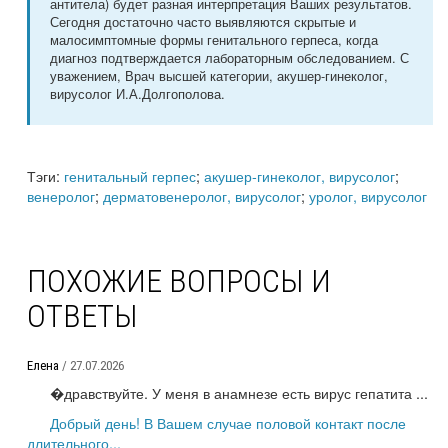
антитела) будет разная интерпретация Ваших результатов.
Сегодня достаточно часто выявляются скрытые и
малосимптомные формы генитального герпеса, когда
диагноз подтверждается лабораторным обследованием. С
уважением, Врач высшей категории, акушер-гинеколог,
вирусолог И.А.Долгополова.
Тэги:
генитальный герпес
;
акушер-гинеколог, вирусолог
;
венеролог
;
дерматовенеролог, вирусолог
;
уролог, вирусолог
ПОХОЖИЕ ВОПРОСЫ И
ОТВЕТЫ
Елена
/ 27.07.2026
�дравствуйте. У меня в анамнезе есть вирус гепатита ...
Добрый день! В Вашем случае половой контакт после
длительного...