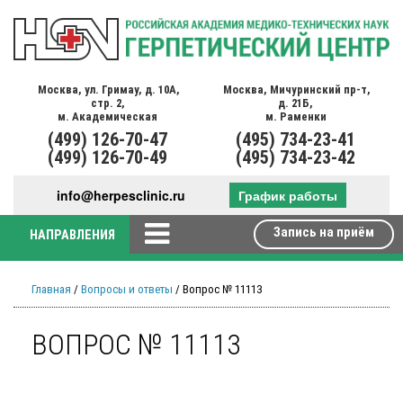
Москва,
ул. Гримау,
д. 10А,
Москва,
Мичуринский пр-т,
стр. 2,
д. 21Б,
м. Академическая
м. Раменки
(499)
126-70-47
(495)
734-23-41
(499)
126-70-49
(495)
734-23-42
info@herpesclinic.ru
График работы
Запись на приём
НАПРАВЛЕНИЯ
Главная
/
Вопросы и ответы
/ Вопрос № 11113
ВОПРОС № 11113