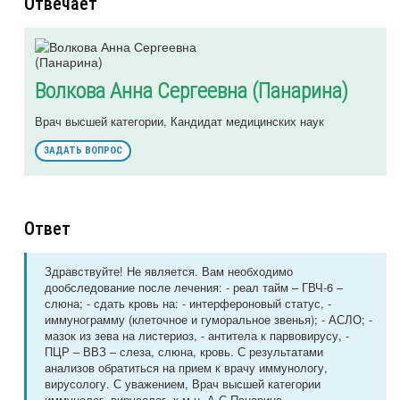
Отвечает
Волкова Анна Сергеевна (Панарина)
Врач высшей категории, Кандидат медицинских наук
ЗАДАТЬ ВОПРОС
Ответ
Здравствуйте! Не является. Вам необходимо
дообследование после лечения: - реал тайм – ГВЧ-6 –
слюна; - сдать кровь на: - интерфероновый статус, -
иммунограмму (клеточное и гуморальное звенья); - АСЛО; -
мазок из зева на листериоз, - антитела к парвовирусу, -
ПЦР – ВВЗ – слеза, слюна, кровь. С результатами
анализов обратиться на прием к врачу иммунологу,
вирусологу. С уважением, Врач высшей категории
иммунолог, вирусолог, к.м.н. А.С.Панарина.