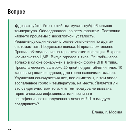
Вопрос
�дравствуйте! Уже третий год мучает субфебрильная
температура. Обследовалась по всем фронтам. Постоянно
какие-то проблемы с носоглоткой, усталость.
Рецидивирующий кератит. Более отклонений по другим
системам нет. Продолжаю поиски. В пролшлом месяце
Прошла обследование на герпетические инфекции. В крови
носительство ЦМВ, Вирус герпеса 1 типа, Эпштейн-барра.
Только в слюне обнаружен в активной форме ВПГ 6 типа...
Провела лечение валтрекс 20 дней по две таблетки плюс 10
капельниц полилксидония, для горла назначили галавит.
Улучшения самочувствия нет, все симптомы, в том числе
воспаленное горло и температура, на месте. Является ли
это свидетельством того, что температура не вызвана
герпетическиии инфекциями, или причина в
неэффективности полученного лечения? Что следует
предпринять?
Елена
, г. Москва