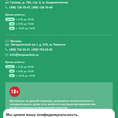
ул. Гримау,
д. 10А, стр. 2, м. Академическая
(499)
126-70-47
,
(499)
126-70-49
Время работы:
пн-пт
с 8:30 до 20:00
сб
с 9:00 до 16:00
вс
с 10:00 до 16:00
Москва,
ул. Мичуринский пр-т,
д. 21Б, м. Раменки
(495)
734-23-41
,
(495)
734-23-42
info@herpesclinic.ru
Время работы:
пн-пт
с 8:30 до 20:00
сб
с 9:00 до 16:00
вс
с 10:00 до 16:00
18+
Материалы на данной странице, размещены исключительно в
познавательных целях и не является научным материалом или
профессиональным медицинским советом.
Правильное лечение и назначение лекарственных средств может
Мы ценим вашу конфиденциальность.
проводиться только квалифицированным специалистом с учетом